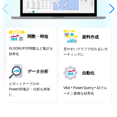
関数・時短
資料作成
XLOOKUP/IF関数など集計を
見やすいグラフで伝わるレポ
効率化
ーティングに
データ分析
自動化
ピポットテーブルや
VBA • PowerQuery • AIでル
PowerBI集計・分析を簡単
ーチン業務を効率化
に