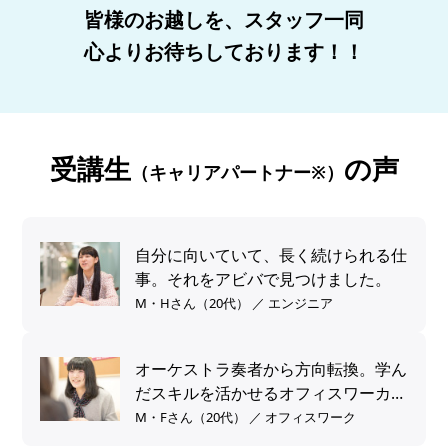
皆様のお越しを、スタッフ一同
心よりお待ちしております！！
受講生
の声
（キャリアパートナー※）
自分に向いていて、長く続けられる仕
事。それをアビバで見つけました。
M・Hさん（20代） ／ エンジニア
オーケストラ奏者から方向転換。学ん
だスキルを活かせるオフィスワーカー
へ。
M・Fさん（20代） ／ オフィスワーク