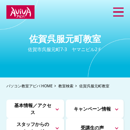
佐賀呉服元町教室
佐賀市呉服元町7-3 ヤマニビル2Ｆ
パソコン教室アビバ HOME
教室検索
佐賀呉服元町教室
基本情報／アクセ
キャンペーン情報
ス
スタッフからの
受講生の声