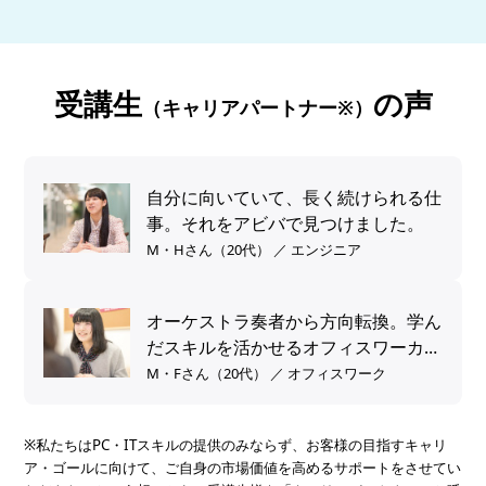
受講生
の声
（キャリアパートナー※）
自分に向いていて、長く続けられる仕
事。それをアビバで見つけました。
M・Hさん（20代） ／ エンジニア
オーケストラ奏者から方向転換。学ん
だスキルを活かせるオフィスワーカー
へ。
M・Fさん（20代） ／ オフィスワーク
※私たちはPC・ITスキルの提供のみならず、お客様の目指すキャリ
ア・ゴールに向けて、ご自身の市場価値を高めるサポートをさせてい