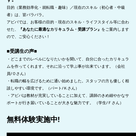
目的（業務効率化・就転職・趣味）／現在のスキル（初心者・中級
者）は、皆バラバラ。
アビバでは、お客様の目的・現在のスキル・ライフスタイル等に合わ
せた、
『あなたに最適なカリキュラム・受講プラン』
をご案内します
ので、ご安心ください！
■受講生の声■
・どこまでのレベルになりたいかを聞いて、自分に合ったカリキュラ
ムを作ってくれます。それに沿って学ぶ事が出来ています。（会社
員/Ｏさん）
・転職の幅を広げるために通い始めました。スタッフの方も優しく相
談しやすい環境です。（パート/Ｋさん）
・アビバは教材が充実していることに加えて、講師のきめ細やかなサ
ポートが行き届いていることが大きな魅力です。 （学生/Ｆさん）
無料体験実施中!