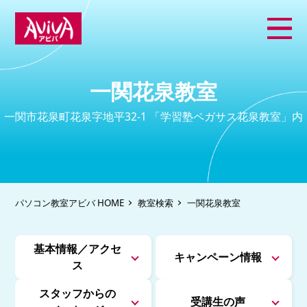
一関花泉教室
一関市花泉町花泉字地平32-1 「学習塾ペガサス花泉教室」内
パソコン教室アビバ HOME
教室検索
一関花泉教室
基本情報／アクセ
キャンペーン情報
ス
スタッフからの
受講生の声