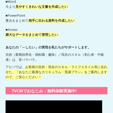
■Word
今より
見やすくきれいな文書を作成したい
■PowerPoint
要点をまとめて
相手に伝わる資料を作成したい
■Access
膨大なデータをまとめて管理したい
あなたの「～したい」の実現を私たちがサポートします。
目的（業務効率化・就転職・趣味）／現在のスキル（初心者・中級
者）は、皆バラバラ。
アビバでは、
お客様の目的・現在のスキル・ライフスタイル等に合わ
せた、『あなたに最適なカリキュラム・受講プラン』をご案内します
ので、ご安心ください！
TVCMでおなじみ：無料体験実施中!