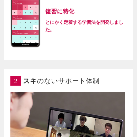
復習に特化
とにかく定着する学習法を開発しまし
た。
2
スキ
のないサポート体制