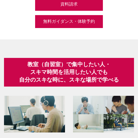
資料請求
無料ガイダンス・体験予約
教室（自習室）で集中したい人・
スキマ時間を活用したい人でも
自分の
スキな時
に、
スキな場所
で学べる