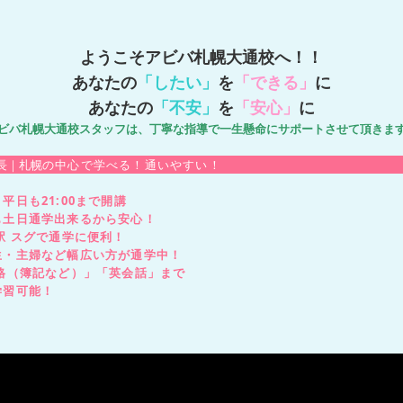
ようこそアビバ札幌大通校へ！！
あなたの
「したい」
を
「できる」
に
あなたの
「不安」
を
「安心」
に
ビバ札幌大通校スタッフは、丁寧な指導で一生懸命にサポートさせて頂きま
長｜札幌
の中心で学べる！通いやすい！
平日も21:00まで開講
土日通学出来るから安心！
駅 スグで通学に便利！
生・主婦など幅広い方が通学中！
資格（簿記など）」「英会話」まで
習可能！