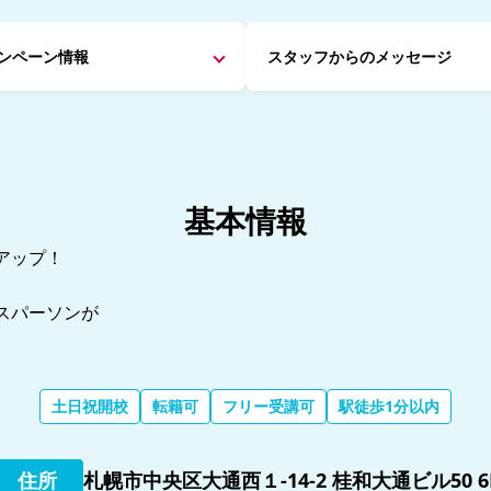
ンペーン情報
スタッフからの
メッセージ
基本情報
アップ！
スパーソンが
土日祝開校
転籍可
フリー受講可
駅徒歩1分以内
住所
札幌市中央区大通西１-14-2 桂和大通ビル50 6