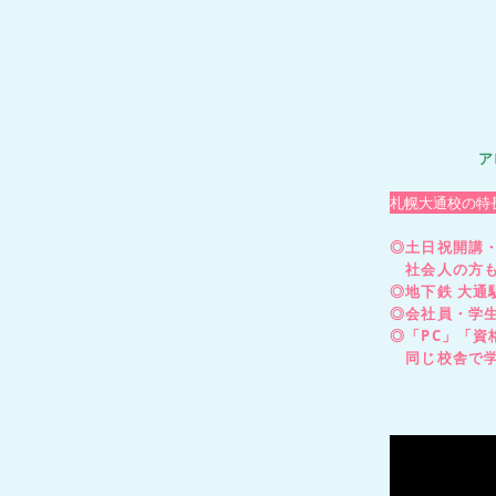
ア
札幌大通校の特
◎土日祝開講・
社会人の方も
◎地下鉄 大通
◎会社員・学
◎「PC」「
同じ校舎で学