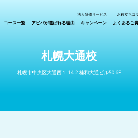
法人研修サービス
お役立ちコ
コース一覧
アビバが選ばれる理由
キャンペーン
よくあるご
札幌大通校
札幌市中央区大通西１-14-2 桂和大通ビル50 6F