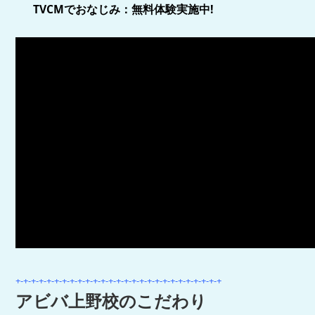
TVCMでおなじみ：無料体験実施中!
+-+-+-+-+-+-+-+-+-+-+-+-+-+-+-+-+-+-+-+-+-+-+-+-+-+-+
アビバ上野校のこだわり