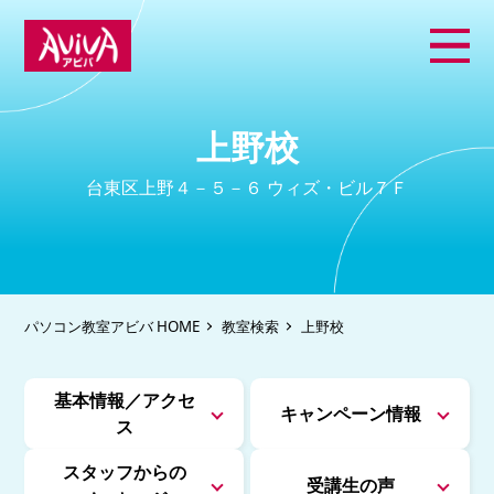
上野校
台東区上野４－５－６ ウィズ・ビル７Ｆ
パソコン教室アビバ HOME
教室検索
上野校
基本情報／アクセ
キャンペーン情報
ス
スタッフからの
受講生の声