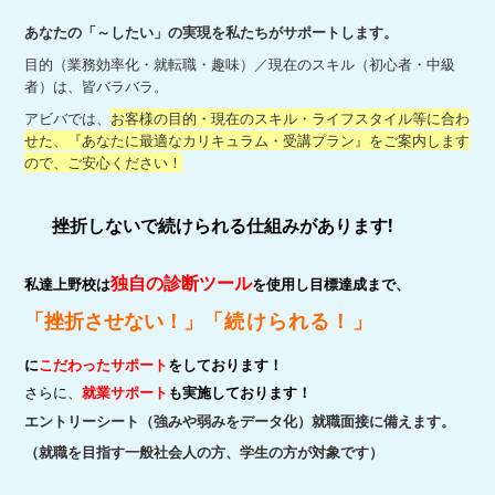
あなたの「～したい」の実現を私たちがサポートします。
目的（業務効率化・就転職・趣味）／現在のスキル（初心者・中級
者）は、皆バラバラ。
アビバでは、
お客様の目的・現在のスキル・ライフスタイル等に合わ
せた、『あなたに最適なカリキュラム・受講プラン』をご案内します
ので、ご安心ください！
挫折しないで続けられる仕組みがあります!
独自の診断ツール
私達上野校は
を使用し目標達成まで、
「挫折させない！」
「続けられる！」
に
こ
だわったサポート
をしております！
さらに、
就業サポート
も実施しております！
エントリーシート（強みや弱みをデータ化）就職面接に備えます。
（就職を目指す一般社会人の方、学生の方が対象です）