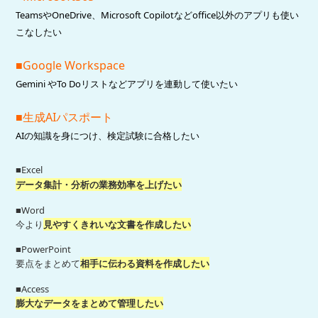
TeamsやOneDrive、Microsoft Copilotなどoffice以外のアプリも使い
こなしたい
■Google Workspace
Gemini やTo Doリストなどアプリを連動して使いたい
■生成AIパスポート
AIの知識を身につけ、検定試験に合格したい
■Excel
データ集計・分析の業務効率を上げたい
■Word
今より
見やすくきれいな文書を作成したい
■PowerPoint
要点をまとめて
相手に伝わる資料を作成したい
■Access
膨大なデータをまとめて管理したい