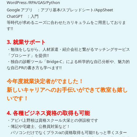
WordPress /RPA/GAS/Python
Google アプリ ：アプリ基本/スプレッドシート/AppSheet
ChatGPT ：入門
等時代が求めるニーズに合わせたカリキュラムをご用意しておりま
す!!
3. 就業サポート
・勉強をしながら、人材派遣・紹介会社と繋がるマッチングサービス
「プロシード」を提供!!
・独自の診断ツール「Bridge-C」による科学的な自己分析や、魅力的
な自己PRの書き方も学べます!!
今年度就業決定者がでました！
新しいキャリアへのお手伝いができて教室も嬉し
いです！
4. 各種ビジネス資格の取得も可能
・アビバ上野校は資格スクール大栄との併設校です
・簿記や宅建士、公務員対策など！
パソコンだけでなくプラスαの資格取得も可能!!
もっと早くスター