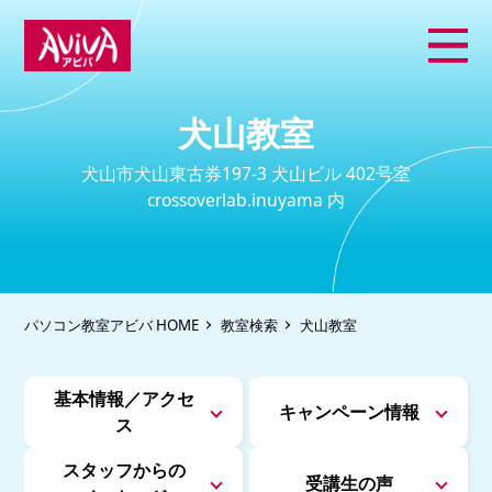
犬山教室
犬山市犬山東古券197-3 犬山ビル 402号室
crossoverlab.inuyama 内
パソコン教室アビバ HOME
教室検索
犬山教室
基本情報／アクセ
キャンペーン情報
ス
スタッフからの
受講生の声