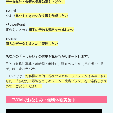
データ集計・分析の業務効率を上げたい
■Word
今より
見やすくきれいな文書を作成したい
■PowerPoint
要点をまとめて
相手に伝わる資料を作成したい
■Access
膨大なデータをまとめて管理したい
あなたの「～したい」の実現を私たちがサポートします。
目的（業務効率化・就転職・趣味）／現在のスキル（初心者・中級
者）は、皆バラバラ。
アビバでは、
お客様の目的・現在のスキル・ライフスタイル等に合わ
せた、『あなたに最適なカリキュラム・受講プラン』をご案内します
ので、ご安心ください！
TVCMでおなじみ：無料体験実施中!