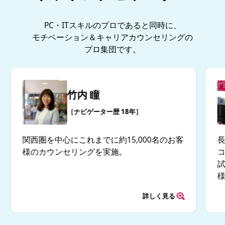
PC・ITスキルのプロであると同時に、
モチベーション＆キャリアカウンセリングの
プロ集団です。
竹内 瞳
［ナビゲーター歴 18年］
関西圏を中心にこれまでに約15,000名のお客
様のカウンセリングを実施。
試
詳しく見る