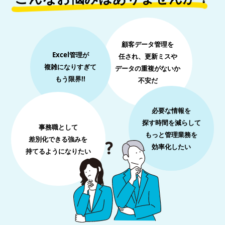
顧客データ管理を
Excel管理が
任され、更新ミスや
複雑になりすぎて
データの重複がないか
もう限界!!
不安だ
必要な情報を
探す時間を減らして
事務職として
もっと管理業務を
差別化できる強みを
効率化したい
持てるようになりたい