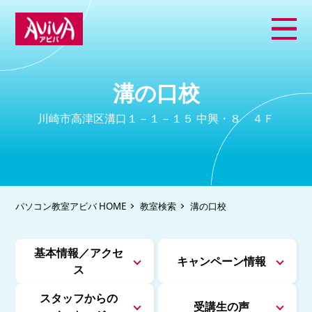
溝の口校
川崎市高津区溝口１－１－１５ 中興・８ ４Ｆ
パソコン教室アビバ HOME
教室検索
溝の口校
基本情報／アクセ
キャンペーン情報
ス
スタッフからの
受講生の声