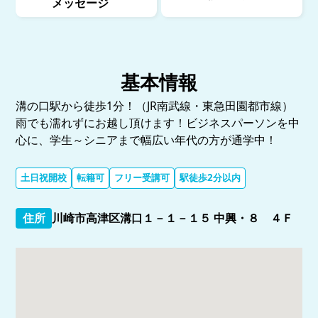
メッセージ
基本情報
溝の口駅から徒歩1分！（JR南武線・東急田園都市線）
雨でも濡れずにお越し頂けます！ビジネスパーソンを中
心に、学生～シニアまで幅広い年代の方が通学中！
土日祝開校
転籍可
フリー受講可
駅徒歩2分以内
住所
川崎市高津区溝口１－１－１５ 中興・８ ４Ｆ