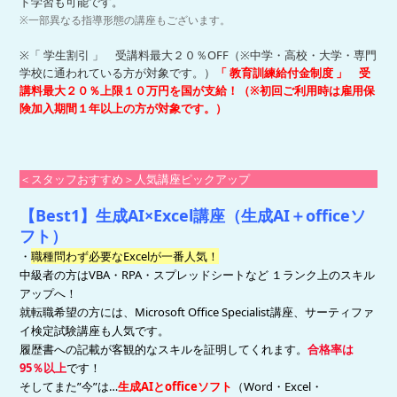
ド学習も可能です。
※一部異なる指導形態の講座もございます。
※「 学生割引 」 受講料最大２０％OFF（※中学・高校・大学・専門
学校に通われている方が対象です。）
「 教育訓練給付金制度 」 受
講料最大２０％上限１０万円を国が支給！（※初回ご利用時は雇用保
険加入期間１年以上の方が対象です。）
＜スタッフおすすめ＞人気講座ピックアップ
【Best1】生成AI×Excel講座（生成AI＋officeソ
フト）
・
職種問わず必要なExcelが一番人気！
中級者の方はVBA・RPA・スプレッドシートなど １ランク上のスキル
アップへ！
就転職希望の方には、Microsoft Office Specialist講座、サーティファ
イ検定試験講座も人気です。
履歴書への記載が客観的なスキルを証明してくれます。
合格率は
95％以上
です！
そしてまた”今”は…
生成AIとofficeソフト
（Word・Excel・