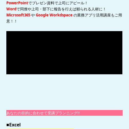
PowerPoint
でプレゼン資料で上司にアピール！
Word
で同僚や上司・部下に報告を行えば頼られる人材に！
Microsoft365
や
Google Workdspace
の業務アプリ活用講座もご用
意！！
あなたの目的に合わせて受講プランニング!!
■Excel