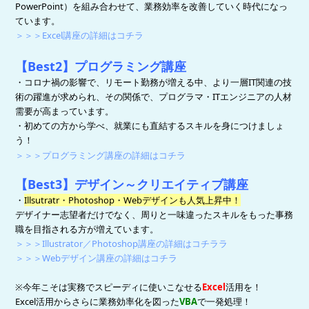
PowerPoint）を組み合わせて、業務効率を改善していく時代になっ
ています。
＞＞＞Excel講座の詳細はコチラ
【Best2】プログラミング講座
・コロナ禍の影響で、リモート勤務が増える中、より一層IT関連の技
術の躍進が求められ、その関係で、プログラマ・ITエンジニアの人材
需要が高まっています。
・初めての方から学べ、就業にも直結するスキルを身につけましょ
う！
＞＞＞プログラミング講座の詳細はコチラ
【Best3】デザイン～クリエイティブ講座
・
Illsutratr・Photoshop・Webデザインも人気上昇中！
デザイナー志望者だけでなく、周りと一味違ったスキルをもった事務
職を目指される方が増えています。
＞＞＞Illustrator／Photoshop講座の詳細はコチララ
＞＞＞Webデザイン講座の詳細はコチラ
※
今年こそは実務でスピーディに使いこなせる
Excel
活用を！
Excel活用からさらに業務効率化を図った
VBA
で一発処理！