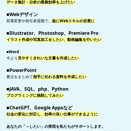
データ集計・分析の業務効率を上げたい
■Webデザイン
部署変更や前任者退職で、
急にWebスキルが必要に
■Illustrator、Photoshop、Premiere Pro
イラスト作成や写真加工をしたい、動画編集を行いたい
■Word
今より
見やすくきれいな文書を作成したい
■PowerPoint
要点をまとめて
相手に伝わる資料を作成したい
■JAVA、SQL、php、Python
プログラミングに挑戦してみたい
■ChatGPT、Google Appsなど
社会の変化に対応し、効率の良い仕事ができるように
あなたの「～したい」の実現を私たちがサポートします。