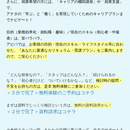
さらに、就業希望の方には、「キャリアの棚卸講座」や「就業支援」
で、
アナタの「学ぶ」と「働く」を実現していくためのキャリアプランま
でナビゲート！
目的（業務効率化・就転職・趣味）／現在のスキル（初心者・中級
者）は、皆バラバラ。
アビバでは、
お客様の目的・現在のスキル・ライフスタイル等に合わ
せた、『あなたに最適なカリキュラム・受講プラン』をご案内します
ので、ご安心ください！
「どんな校舎なの？」「スタッフはどんな人？」「続けられるか
な？」「初心者だけど、ついていけるかな…」など、
検討時の疑問・
不安をお持ちの方は、是非 無料体験にご参加ください。
＜２分で完了＞無料体験のご予約はコチラ
まずは資料でじっくり検討という方は、
無料の資料請求から！
＜２分で完了＞資料請求はコチラ
小倉校スタッフ一同。あなたの目標に寄り添って、全力でサポートさ