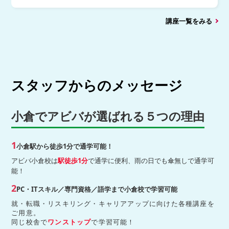
講座一覧をみる
スタッフからのメッセージ
小倉でアビバが選ばれる５つの理由
1
小倉駅から徒歩1分で通学可能！
アビバ小倉校は
駅徒歩1分
で通学に便利、雨の日でも傘無しで通学可
能！
2
PC・ITスキル／専門資格／語学まで小倉校で学習可能
就・転職・リスキリング・キャリアアップに向けた各種講座を
ご用意。
同じ校舎で
ワンストップ
で学習可能！