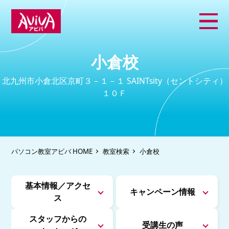
小倉校
北九州市小倉北区京町３－１－１ SAINTsity（セントシティ）
１０Ｆ
パソコン教室アビバ HOME
教室検索
小倉校
基本情報／アクセ
キャンペーン情報
ス
スタッフからの
受講生の声