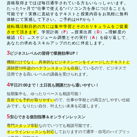
資格取得までほぼ
毎日通学されている方
もいらっしゃいます。
たった1ヶ月で“仕事で使える”パソコン力を身につけることも
可能です！実務に直結するテキストと授業内容をお気軽に無料
体験にて実感して下さい。ご予約はHPから！
就転職活動目的の方には集中学習とそのカリキュラムをご提案
させて頂きます
。学習計画（
P
）→授業出席（
D
）→理解度の
確認（
C
）→スケジュール調整とその実行（
A
）を繰り返して、
あなたの求めるスキルアップのために伴走します。
3
ビジネスレベルの習得で業務効率UP！
機能だけでなく、具体的なビジネスシーンをイメージしたテキストと
講師歴10年超のベテランスタッフも在籍
しているので、ビジネスで
活用できる高いレベルの講義を受けられます。
4
平日21:00まで！土日祝も開講だから通いやすい
！
短期集中も、ゆったりペースも相談可能！
直前でも予約が取りやすい
ので、仕事や学校との両立がしやすい仕組
みです。なりたい自分、叶えたい未来を応援します。
5
安心できる個別指導＆オンラインレッスン
専門スタッフ常駐
なのでいつでも相談可能です。
オンラインレッスンも対応
しておりますので通学・自宅のハイブリッ