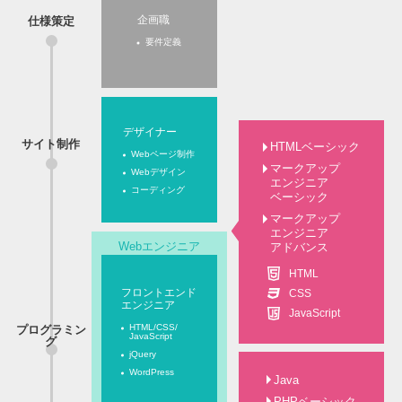
企画職
仕様策定
要件定義
デザイナー
サイト制作
HTMLベーシック
Webページ制作
マークアップ
Webデザイン
エンジニア
コーディング
ベーシック
マークアップ
エンジニア
Webエンジニア
アドバンス
HTML
フロントエンド
CSS
エンジニア
JavaScript
HTML/CSS/
プログラミン
JavaScript
グ
jQuery
WordPress
Java
PHPベーシック