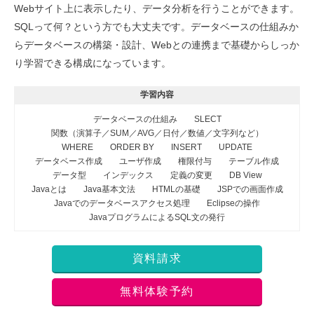
Webサイト上に表示したり、データ分析を行うことができます。
SQLって何？という方でも大丈夫です。データベースの仕組みか
らデータベースの構築・設計、Webとの連携まで基礎からしっか
り学習できる構成になっています。
学習内容
データベースの仕組み
SLECT
関数（演算子／SUM／AVG／日付／数値／文字列など）
WHERE
ORDER BY
INSERT
UPDATE
データベース作成
ユーザ作成
権限付与
テーブル作成
データ型
インデックス
定義の変更
DB View
Javaとは
Java基本文法
HTMLの基礎
JSPでの画面作成
Javaでのデータベースアクセス処理
Eclipseの操作
JavaプログラムによるSQL文の発行
資料請求
無料体験予約