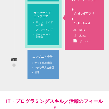
サーバサイド
Androidアプリ
エンジニア
サーバーサイド
SQL Quest
の実装
プログラミング
PHP
データベース
Java
の作成
サーバー
エンジニア全般
運用
サイト追加機能
バグや不具合修正
管理
IT・プログラミングスキル／活躍のフィール
ド