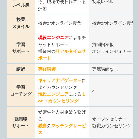
今、現場で使われている
初級レベル
レベル感
技術
授業
校舎orオンライン授業
校舎orオンライン授業
スタイル
現役エンジニア
によるチ
学習
ャットサポート
質問掲示板
サポート
授業内の
リアルタイムサ
オンラインセミナー
ポート
講師
専任講師
専属講師なし
キャリアナビゲーター
に
学習
よるカウンセリング
×
コーチング
現役エンジニア
による
１
on１カウンセリング
受講生と人材企業を繋げ
就転職
る
オープンセミナー
サポート
独自
の
マッチングサービ
就職カウンセリング
ス