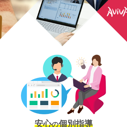
安心
個別指導
の