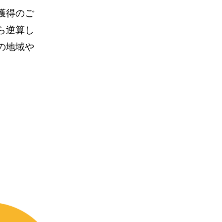
獲得のご
ら逆算し
の地域や