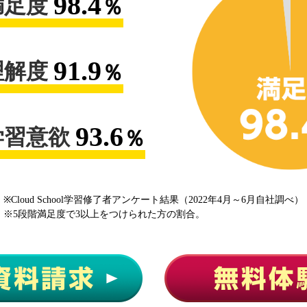
98.4
満足度
％
91.9
理解度
％
93.6
学習意欲
％
※Cloud School学習修了者アンケート結果（2022年4月～6月自社調べ）
※5段階満足度で3以上をつけられた方の割合。