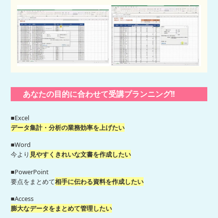
あなたの目的に合わせて受講プランニング!!
■Excel
データ集計・分析の業務効率を上げたい
■Word
今より
見やすくきれいな文書を作成したい
■PowerPoint
要点をまとめて
相手に伝わる資料を作成したい
■Access
膨大なデータをまとめて管理したい