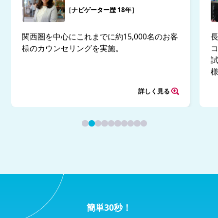
［ナビゲーター歴 18年］
関西圏を中心にこれまでに約15,000名のお客
様のカウンセリングを実施。
試
詳しく見る
簡単30秒！