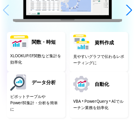
関数・時短
資料作成
XLOOKUP/IF関数など集計を
見やすいグラフで伝わるレポ
効率化
ーティングに
データ分析
自動化
ピポットテーブルや
VBA • PowerQuery • AIでル
PowerBI集計・分析を簡単
ーチン業務を効率化
に