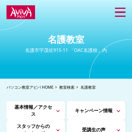
名護教室
名護市宇茂佐915-11 「OAC名護校」内
パソコン教室アビバ HOME
教室検索
名護教室
基本情報／アクセ
キャンペーン情報
ス
スタッフからの
受講生の声