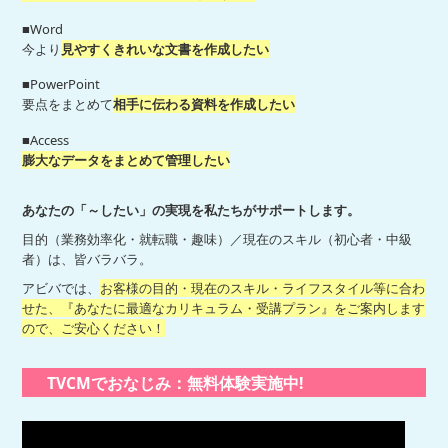
■Word
今より
見やすくきれいな文書を作成したい
■PowerPoint
要点をまとめて
相手に伝わる資料を作成したい
■Access
膨大なデータをまとめて管理したい
あなたの「～したい」の実現を私たちがサポートします。
目的（業務効率化・就転職・趣味）／現在のスキル（初心者・中級
者）は、皆バラバラ。
アビバでは、
お客様の目的・現在のスキル・ライフスタイル等に合わ
せた、『あなたに最適なカリキュラム・受講プラン』をご案内します
ので、ご安心ください！
TVCMでおなじみ：無料体験実施中!