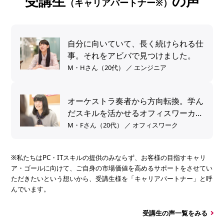
受講生
の声
（キャリアパートナー※）
自分に向いていて、長く続けられる仕
事。それをアビバで見つけました。
M・Hさん（20代） ／ エンジニア
オーケストラ奏者から方向転換。学ん
だスキルを活かせるオフィスワーカー
へ。
M・Fさん（20代） ／ オフィスワーク
※私たちはPC・ITスキルの提供のみならず、お客様の目指すキャリ
ア・ゴールに向けて、ご自身の市場価値を高めるサポートをさせてい
ただきたいという想いから、受講生様を「キャリアパートナー」と呼
んでいます。
受講生の声一覧をみる