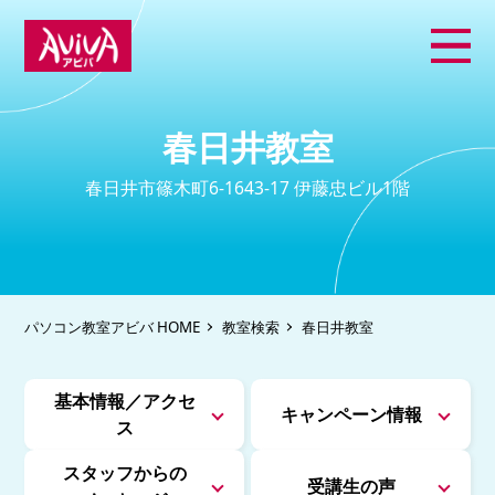
春日井教室
春日井市篠木町6-1643-17 伊藤忠ビル1階
パソコン教室アビバ HOME
教室検索
春日井教室
基本情報／アクセ
キャンペーン情報
ス
スタッフからの
受講生の声