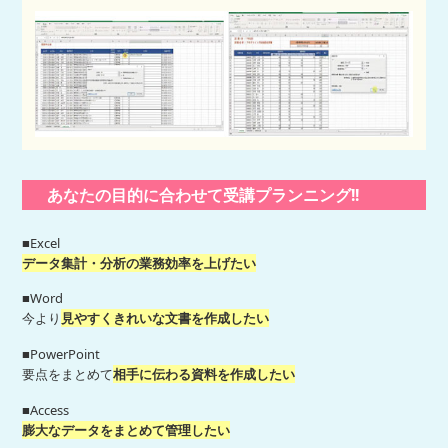
あなたの目的に合わせて受講プランニング!!
■Excel
データ集計・分析の業務効率を上げたい
■Word
今より
見やすくきれいな文書を作成したい
■PowerPoint
要点をまとめて
相手に伝わる資料を作成したい
■Access
膨大なデータをまとめて管理したい