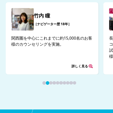
竹内 瞳
［ナビゲーター歴 18年］
関西圏を中心にこれまでに約15,000名のお客
様のカウンセリングを実施。
試
詳しく見る