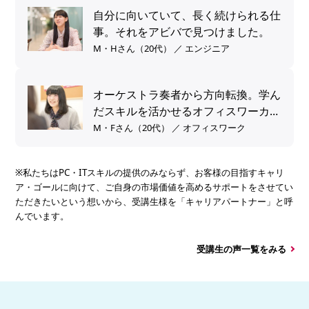
自分に向いていて、長く続けられる仕
事。それをアビバで見つけました。
M・Hさん（20代） ／ エンジニア
オーケストラ奏者から方向転換。学ん
だスキルを活かせるオフィスワーカー
へ。
M・Fさん（20代） ／ オフィスワーク
※私たちはPC・ITスキルの提供のみならず、お客様の目指すキャリ
ア・ゴールに向けて、ご自身の市場価値を高めるサポートをさせてい
ただきたいという想いから、受講生様を「キャリアパートナー」と呼
んでいます。
受講生の声一覧をみる