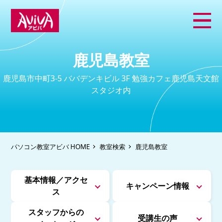
鹿児島教室
鹿児島市中町3-5 ババデンキビル 3F 勉強カフェ鹿児島天文館
スタジオ内
パソコン教室アビバ HOME
教室検索
鹿児島教室
基本情報／アクセ
キャンペーン情報
ス
スタッフからの
受講生の声