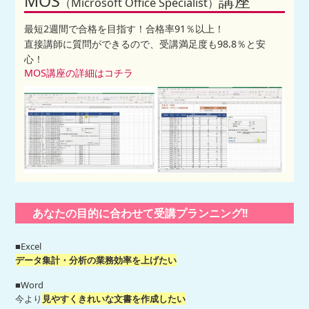
MOS
講座
（Microsoft Office Specialist）
最短2週間で合格を目指す！合格率91％以上！
直接講師に質問ができるので、受講満足度も98.8％と安
心！
MOS講座の詳細はコチラ
あなたの目的に合わせて受講プランニング!!
■Excel
データ集計・分析の業務効率を上げたい
■Word
今より
見やすくきれいな文書を作成したい