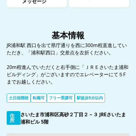
メッセージ
基本情報
JR浦和駅 西口を出て県庁通りを西に300m程直進してい
ただき、「浦和駅西口」交差点を左折ください。
20m程進んでいただくと右手側に「ＪＲＥさいたま浦和
ビルディング」がございますのでエレベーターにて５F
までお越しください。
土日祝開校
転籍可
フリー受講可
駅徒歩5分以内
さいたま市浦和区高砂２丁目２－３ JREさいたま
住
所
浦和ビル 5階