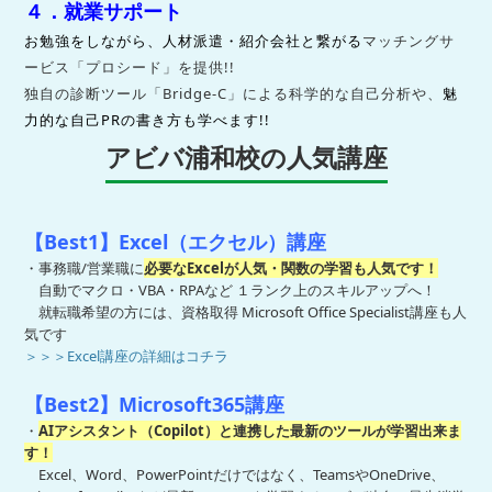
４．就業サポート
お勉強をしながら、人材派遣・紹介会社と繋がる
マッチングサ
ービス
「プロシード」を提供!!
独自の診断ツール「Bridge-C」による科学的な
自己分析や、
魅
力的な自己PRの書き方も学べます!!
アビバ浦和校の人気講座
【Best1
】Excel（エクセル）講座
・事務職/営業職に
必要なExcelが人気・関数の学習も人気です！
自動でマクロ・VBA・RPAなど １ランク上のスキルアップへ！
就転職希望の方には、資格取得 Microsoft Office Specialist講座も人
気です
＞＞＞Excel講座の詳細はコチラ
【Best2】Microsoft365講座
・
AIアシスタント（Copilot）と連携した最新のツールが学習出来ま
す！
Excel、Word、PowerPointだけではなく、TeamsやOneDrive、