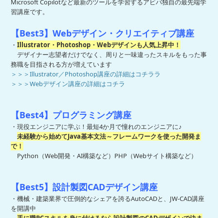
Microsoft Copilotなど最新のツールを学習するアビバ独自の最先端学
習講座です。
【Best3】Webデザイン・クリエイティブ講座
・
Illustrator・Photoshop・Webデザインも人気上昇中！
デザイナー志望者だけでなく、周りと一味違ったスキルをもった事
務職を目指される方が増えています
＞＞＞Illustrator／Photoshop講座の詳細はコチララ
＞＞＞Webデザイン講座の詳細はコチラ
【Best4】プログラミング講座
・現役エンジニアに学ぶ！最短4か月で憧れのエンジニアに♪
未経験から始めてJava基本文法～フレームワークを使った開発ま
で！
Python（Web開発・AI構築など）PHP（Webサイト構築など）
【Best5】設計製図CADデザイン講座
・機械・建築業界で圧倒的なシェアを誇るAutoCADと、JW-CAD講座
を開講中
手に職PCスキルを身に付けるなら設計製図のCADデザインで決ま