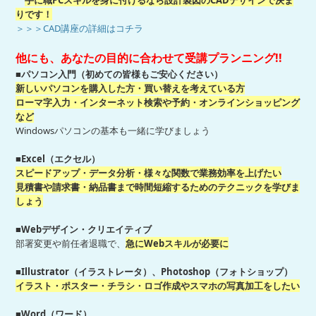
りです！
＞＞＞CAD講座の詳細はコチラ
他にも、あなたの目的に合わせて受講プランニング!!
■
パソコン入門
（初めての皆様もご安心ください）
新しいパソコンを購入した方・買い替えを考えている方
ローマ字入力・インターネット検索や予約・オンラインショッピング
など
Windowsパソコンの基本も一緒に学びましょう
■Excel（エクセル）
スピードアップ・データ分析・様々な関数で
業務効率
を上げたい
見積書や請求書・納品書まで時間短縮するためのテクニックを学びま
しょう
■Webデザイン・クリエイティブ
部署変更や前任者退職で、
急にWebスキルが必要に
■Illustrator（イラストレータ）、Photoshop（フォトショップ）
イラスト・ポスター・チラシ・ロゴ作成やスマホの写真加工をしたい
■Word（ワード）