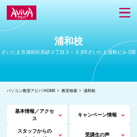
浦和校
さいたま市浦和区高砂２丁目２－３ JREさいたま浦和ビル 5階
パソコン教室アビバ HOME
教室検索
浦和校
基本情報／アクセ
キャンペーン情報
ス
スタッフからの
受講生の声