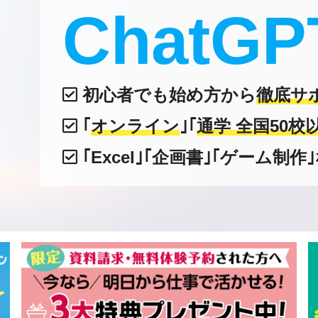
ChatG
初心者でも始め方から
徹底サ
｢
オンライン
｣｢
通学 全国50校
｢Excel｣｢企画書｣｢ゲーム制作