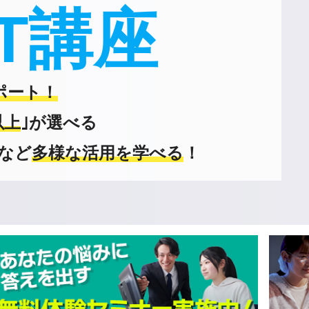
PT講座
ポート！
以上
｣が選べる
｣など
多様な活用を学べる
！