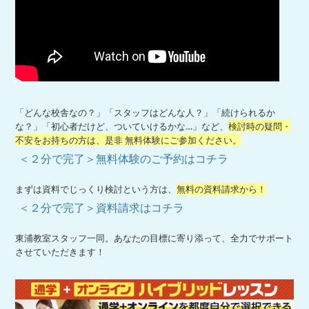
「どんな校舎なの？」「スタッフはどんな人？」「続けられるか
な？」「初心者だけど、ついていけるかな…」など、
検討時の疑問・
不安をお持ちの方は、是非 無料体験にご参加ください。
＜２分で完了＞無料体験のご予約はコチラ
まずは資料でじっくり検討という方は、
無料の資料請求から！
＜２分で完了＞資料請求はコチラ
東浦教室スタッフ一同。あなたの目標に寄り添って、全力でサポート
させていただきます！