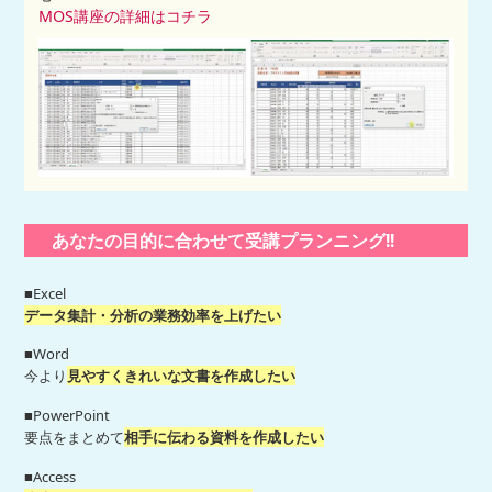
MOS講座の詳細はコチラ
あなたの目的に合わせて受講プランニング!!
■Excel
データ集計・分析の業務効率を上げたい
■Word
今より
見やすくきれいな文書を作成したい
■PowerPoint
要点をまとめて
相手に伝わる資料を作成したい
■Access