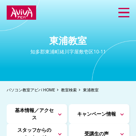
東浦教室
知多郡東浦町緒川字屋敷壱区10-11
パソコン教室アビバ HOME
教室検索
東浦教室
基本情報／アクセ
キャンペーン情報
ス
スタッフからの
受講生の声