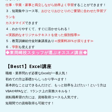
仕事・学業・家事と両立しながら
効率よく学習
することができます！
３．短期集中コース等、
おひとりおひとりのご要望に合わせた学習プ
ランを
カスタマイズ
できます
４．わかりやすくて、すぐに活かせられる！
≪実践的なオリジナルテキストを使った個別指導≫
５．教育訓練給付金対象講座あり
≪授業料20％が戻ります≫
６．
学割
も使えます
◆東岡崎校スタッフが選ぶオススメ講座◆
【
Best1
】
Excel
講座
職種・業界問わず必要なExcelが一番人気！
初めての方は基礎からしっかり学べます！
基本的なことはできるんだけど、もっと効率を上げたい！という方は
VBAやRPAなど、1ランク上の実務スキルを！
就転職希望の方には、資格取得コースも人気です。
短期間での資格取得も可能です！