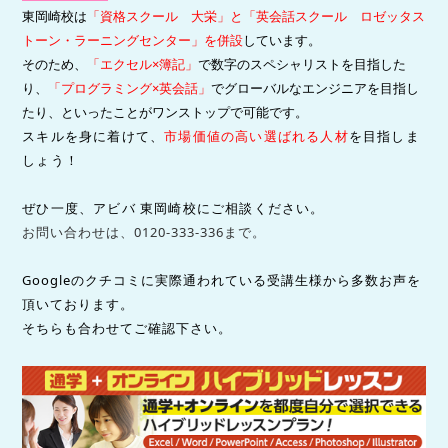
東岡崎校は
「資格スクール 大栄」と「英会話スクール ロゼッタス
トーン・ラーニングセンター」を併設
しています。
そのため、
「エクセル×簿記」
で数字のスペシャリストを目指した
り、
「プログラミング×英会話」
でグローバルなエンジニアを目指し
たり、といったことがワンストップで可能です。
スキルを身に着けて、
市場価値の高い選ばれる人材
を目指しま
しょう！
ぜひ一度、アビバ 東岡崎校にご相談ください。
お問い合わせは、0120-333-336まで。
Googleのクチコミに実際通われている受講生様から
多数
お声を
頂いております。
そちらも合わせてご確認下さい。