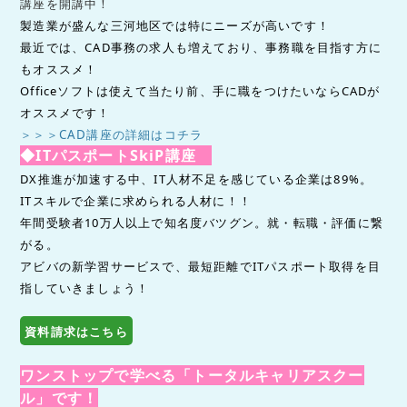
講座を開講中！
製造業が盛んな三河地区では特にニーズが高いです！
最近では、CAD事務の求人も増えており、事務職を目指す方に
もオススメ！
Officeソフトは使えて当たり前、手に職をつけたいならCADが
オススメです！
＞＞＞CAD講座の詳細はコチラ
◆
ITパスポートSkiP講座
DX推進が加速する中、IT人材不足を感じている企業は89%。
ITスキルで企業に求められる人材に！！
年間受験者10万人以上で知名度バツグン。就・転職・評価に繋
がる。
アビバの新学習サービスで、最短距離でITパスポート取得を目
指していきましょう！
資料請求はこちら
ワンストップで学べる
「トータルキャリアスクー
ル」です！