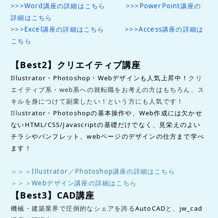
>>>Word講座の詳細はこちら
>>>PowerPoint講座の
詳細はこちら
>>>Excel講座の詳細はこちら
>>>Access講座の詳細は
こちら
【
Best2
】クリエイティブ講座
Illustrator・Photoshop・Webデザインも人気上昇中！
クリ
エイティブ系・
web
系への就転職をお考えの方はもちろん、ス
キルを身につけて副業したい！という方にも人気です！
Illu
strator・Photoshopの基本操作や、Web作成には欠かせ
ないHTML/CSS/Javascriptの基礎だけでなく、見栄えのよい
チラシやパンフレット、webページのデザインの仕方まで学べ
ます！
＞＞＞Illustrator／Photoshop講座の詳細は
こちら
＞＞＞Webデザイン講座の詳細は
こちら
【
Best3
】
CAD
講座
機械・建築業界で圧倒的なシェアを誇る
AutoCAD
と、
jw_cad