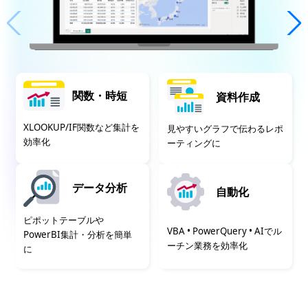
関数・時短
資料作成
XLOOKUP/IF関数など集計を
見やすいグラフで伝わるレポ
効率化
ーティングに
データ分析
自動化
ピポットテーブルや
VBA • PowerQuery • AIでル
PowerBI集計・分析を簡単
ーチン業務を効率化
に