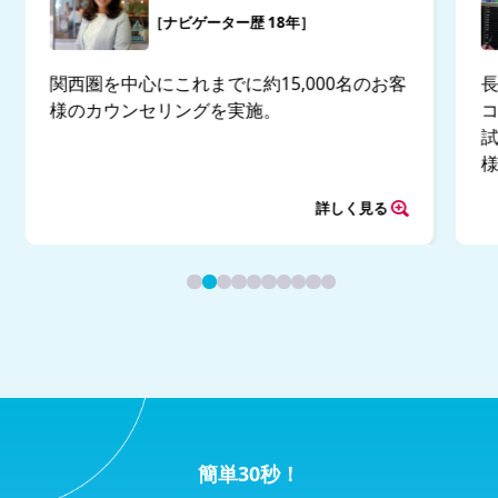
［ナビゲーター歴 18年］
関西圏を中心にこれまでに約15,000名のお客
様のカウンセリングを実施。
試
詳しく見る
簡単30秒！