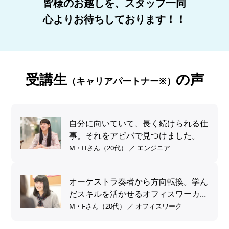
皆様のお越しを、スタッフ一同
心よりお待ちしております！！
受講生
の声
（キャリアパートナー※）
自分に向いていて、長く続けられる仕
事。それをアビバで見つけました。
M・Hさん（20代） ／ エンジニア
オーケストラ奏者から方向転換。学ん
だスキルを活かせるオフィスワーカー
へ。
M・Fさん（20代） ／ オフィスワーク