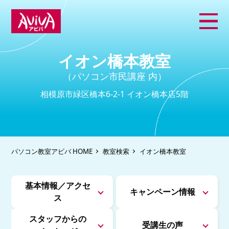
イオン橋本教室
（パソコン市民講座 内）
相模原市緑区橋本6-2-1 イオン橋本店5階
パソコン教室アビバ HOME
教室検索
イオン橋本教室
基本情報／アクセ
キャンペーン情報
ス
スタッフからの
受講生の声