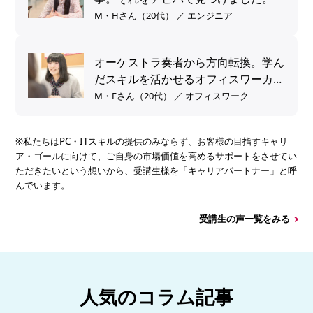
M・Hさん（20代） ／ エンジニア
オーケストラ奏者から方向転換。学ん
だスキルを活かせるオフィスワーカー
へ。
M・Fさん（20代） ／ オフィスワーク
※私たちはPC・ITスキルの提供のみならず、お客様の目指すキャリ
ア・ゴールに向けて、ご自身の市場価値を高めるサポートをさせてい
ただきたいという想いから、受講生様を「キャリアパートナー」と呼
んでいます。
受講生の声一覧をみる
人気のコラム記事