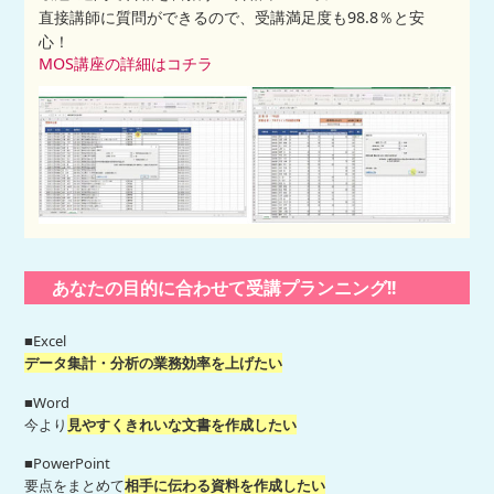
直接講師に質問ができるので、受講満足度も98.8％と安
心！
MOS講座の詳細はコチラ
あなたの目的に合わせて受講プランニング!!
■Excel
データ集計・分析の業務効率を上げたい
■Word
今より
見やすくきれいな文書を作成したい
■PowerPoint
要点をまとめて
相手に伝わる資料を作成したい