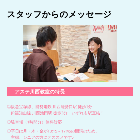
スタッフからのメッセージ
アステ川西教室の特長
◎阪急宝塚線、能勢電鉄 川西能勢口駅 徒歩1分
JR福知山線 川西池田駅 徒歩3分 いずれも駅直結！
◎駐車場（1時間分）無料対応
◎平日は月・木・金が10:15～17:45の開講のため、
主婦、シニアの方にオススメです♪