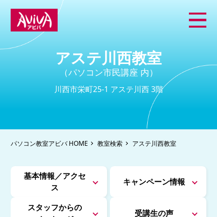
アステ川西教室
（パソコン市民講座 内）
川西市栄町25-1 アステ川西 3階
パソコン教室アビバ HOME
教室検索
アステ川西教室
基本情報／アクセ
キャンペーン情報
ス
スタッフからの
受講生の声