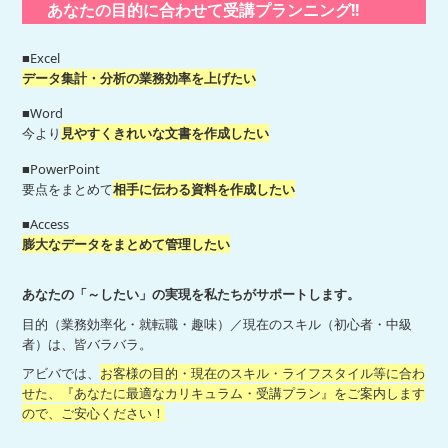
あなたの目的に合わせて受講プランニング!!
■Excel
データ集計・分析の業務効率を上げたい
■Word
今より
見やすくきれいな文書を作成したい
■PowerPoint
要点をまとめて
相手に伝わる資料を作成したい
■Access
膨大なデータをまとめて管理したい
あなたの「～したい」の実現を私たちがサポートします。
目的（業務効率化・就転職・趣味）／現在のスキル（初心者・中級
者）は、皆バラバラ。
アビバでは、
お客様の目的・現在のスキル・ライフスタイル等に合わ
せた、『あなたに最適なカリキュラム・受講プラン』をご案内します
ので、ご安心ください！