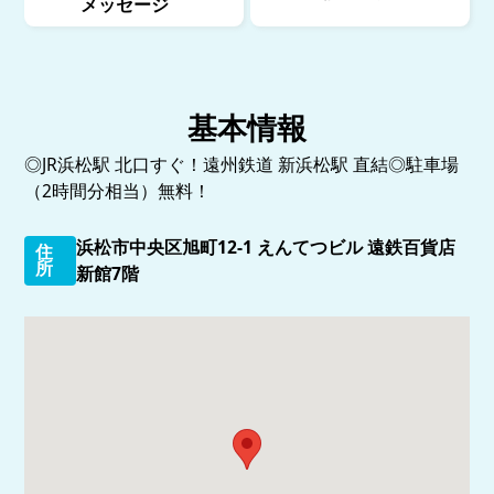
メッセージ
基本情報
◎JR浜松駅 北口すぐ！遠州鉄道 新浜松駅 直結◎駐車場
（2時間分相当）無料！
浜松市中央区旭町12-1 えんてつビル 遠鉄百貨店
住
所
新館7階