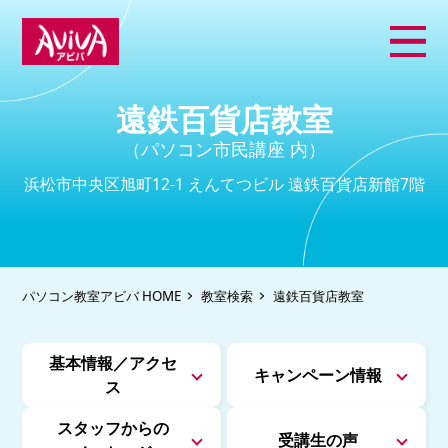
遠鉄百貨店教室
（パソコン市民講座 内）
浜松市中央区旭町12-1 えんてつビル 遠鉄百貨店新館7階
パソコン教室アビバ HOME
教室検索
遠鉄百貨店教室
基本情報／アクセ
キャンペーン情報
ス
スタッフからの
受講生の声