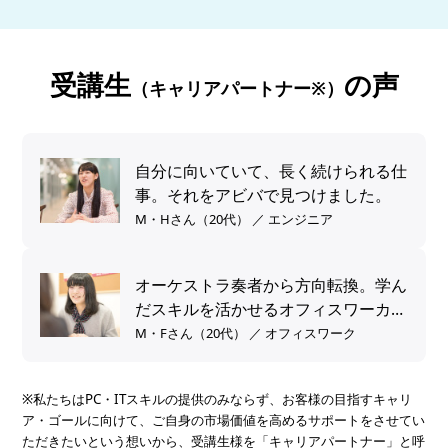
受講生
の声
（キャリアパートナー※）
自分に向いていて、長く続けられる仕
事。それをアビバで見つけました。
M・Hさん（20代） ／ エンジニア
オーケストラ奏者から方向転換。学ん
だスキルを活かせるオフィスワーカー
へ。
M・Fさん（20代） ／ オフィスワーク
※私たちはPC・ITスキルの提供のみならず、お客様の目指すキャリ
ア・ゴールに向けて、ご自身の市場価値を高めるサポートをさせてい
ただきたいという想いから、受講生様を「キャリアパートナー」と呼