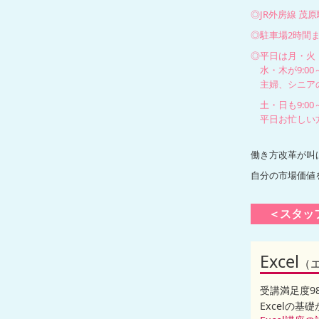
◎JR外房線 茂原
◎駐車場2時間
◎平日は月・火・金
水・木が9:00
主婦、シニアの
土・日も9:00～
平日お忙しい
働き方改革が叫
自分の市場価値
＜スタッ
Excel
（
受講満足度9
Excelの