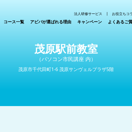
法人研修サービス
お役立ちコ
コース一覧
アビバが選ばれる理由
キャンペーン
よくあるご
茂原駅前教室
（パソコン市民講座 内）
茂原市千代田町1-6 茂原サンヴェルプラザ5階