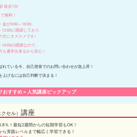
駅 徒歩1分
まで無料！
が9:00～16:00、
～12:00に開講しており、
方にオススメです♪
16:00の開講なので、
方も通学出来るから安心！
ばれている今、自己啓発でのお問い合わせが急上昇！
を上げるには自己判断で決まる！
フおすすめ＞人気講座ピックアップ
講座
エクセル）
8.8％！最短2週間からの短期学習もOK！
基礎から実践レベルまで幅広く学習できる！