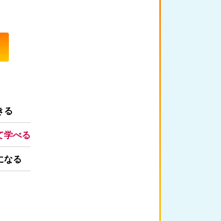
きる
て学べる
になる