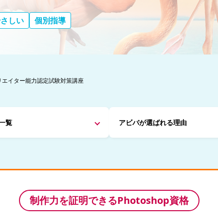
やさしい
個別指導
opクリエイター能力認定試験対策講座
一覧
アビバが
選ばれる理由
制作力を証明できるPhotoshop資格