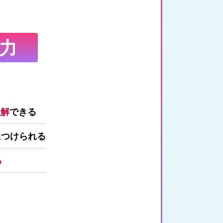
力
理解
できる
につけられる
る