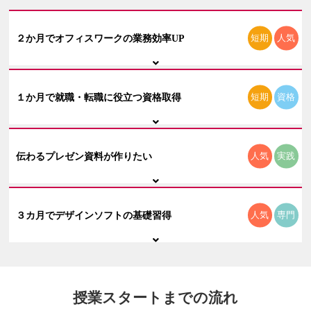
クリエイティブ・CAD
Microsoft Office Specialist
（Illustrator/Photoshop）
(Webクリエイター能力認定試験など)
２か月でオフィスワークの業務効率UP
短期
人気
サーティファイ認定試験
IT知識
Photoshopクリエイター
能力認定試験
(ITパスポートなど)
VBAエキスパート
１か月で就職・転職に役立つ資格取得
短期
資格
生成AIパスポート
Illustratorクリエイター
能力認定試験
伝わるプレゼン資料が作りたい
人気
実践
ITパスポート
アドビ認定プロフェッショナル Photoshop
実践的なケーススタディで学べるから実務に活かせ
る
基本情報技術者
特長
３カ月でデザインソフトの基礎習得
人気
専門
業務効率UPと業務活用の幅が拡がる応用関数やテク
アドビ認定プロフェッショナル Illustrator
ニックを学べる
人気のMicrosoft Office Specialist取得が短期で目指せ
情報セキュリティマネジメント
る
特長
Webクリエイター能力認定試験
データ集計や分析をスピーディーに行いたい方
わからないところは「講師」がサポート
こんな方に
社内の会議等で、わかりやすい表やグラフを作って
G検定
おすすめ
授業スタートまでの流れ
相手のニーズを的確にとらえる要件定義、企画整理
発表したい方
AutoCAD ユーザー試験