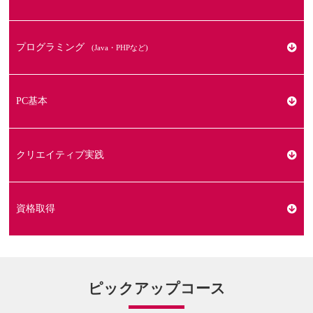
PowerBI
Google Workspace
Revit/BIM/3DCAD
伝わる提案書（PowerPoint）
Photoshop
プログラミング
(Java・PHPなど)
Gemini
データ分析（Excel）
Illustrator
Javaプログラミング
PC基本
DX推進講座（Salesforce）
動画編集講座
Python
ChatGPT講座
クリエイティブ実践
パワークエリ/パワーピボット講座（Excel）
Webデザイン講座
（HTML・CSS・Javascript）
PHP
OS（Windows）/
Photoshopレタッチ・加工
資格取得
インターネット/メール
RPA講座
Androidアプリ開発
Office操作
Illustrator ＆ Photoshopデザインの作り方
タイピング
(MOSなど)
ピックアップコース
Webサーバーベーシック
デザインで差をつけるドキュメント作成講座