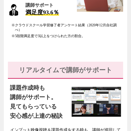
講師サポート
満足度93.6％
※クラウドスクール学習修了者アンケート結果（2020年12月自社調
べ）
※5段階満足度で3以上をつけられた方の割合。
リアルタイムで講師がサポート
課題作成時も
講師がサポート。
見てもらっている
安心感が
上達の秘訣
インプット映像視聴＆
課題作成をする時も、
講師が巡回して