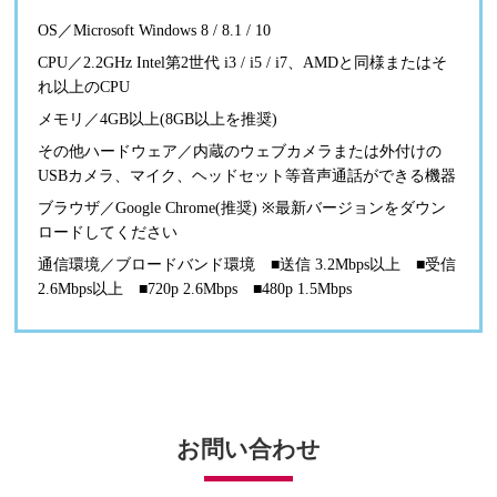
OS／Microsoft Windows 8 / 8.1 / 10
CPU／2.2GHz Intel第2世代 i3 / i5 / i7、AMDと同様またはそ
れ以上のCPU
メモリ／4GB以上(8GB以上を推奨)
その他ハードウェア／内蔵のウェブカメラまたは外付けの
USBカメラ、マイク、ヘッドセット等音声通話ができる機器
ブラウザ／Google Chrome(推奨) ※最新バージョンをダウン
ロードしてください
通信環境／ブロードバンド環境 ■送信 3.2Mbps以上 ■受信
2.6Mbps以上 ■720p 2.6Mbps ■480p 1.5Mbps
お問い合わせ