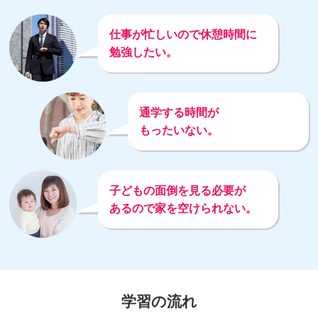
仕事が
忙しいので
休憩時間に
勉強
したい。
通学する
時間が
もったいない。
子どもの
面倒を
見る
必要が
あるので
家を
空けられない。
学習の流れ