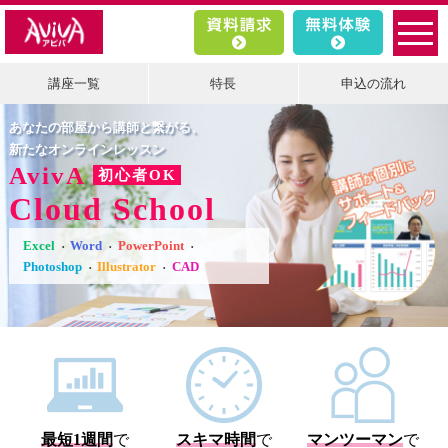
講座一覧
特長
申込の流れ
あなたの部屋から講師と繋がる、
新たなオンラインレッスン
AvivA
初心者OK
Cloud School
Excel
Word
PowerPoint
Photoshop
Illustrator
CAD
最短1週間
で
スキマ時間
で
マンツーマン
で