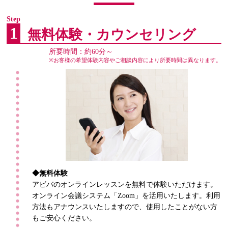
資格を取得して、就職・転職に活かしたい方
テクニックが学べる
こんな方に
特長
おすすめ
社内の評価向上の為に、PC資格を取得したい方
より視覚的に伝わる配色など即実践に活かせる
Step
1
CAD利用技術者試験
無料体験・カウンセリング
IllustratorやPhotoshopを短期で基礎学習できる
特長
資料を作る前段階で、構成に頭を悩ませている方
こんな方に
初心者でも安心
所要時間：約60分～
おすすめ
作った資料が”わかりにくい”と評されてしまう方
※お客様の希望体験内容やご相談内容により所要時間は異なります。
デザイン系の職種を目指したい方
こんな方に
資料やPOP作成など、オフィスワークにデザインス
おすすめ
キルを活かしたい方
◆無料体験
アビバのオンラインレッスンを無料で体験いただけます。
オンライン会議システム「Zoom」を活用いたします。利用
方法もアナウンスいたしますので、使用したことがない方
もご安心ください。