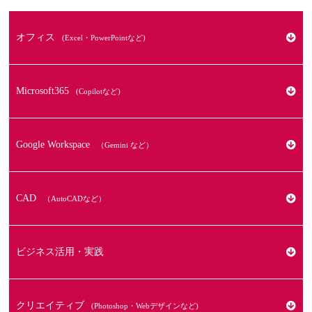
オフィス
(Excel・PowerPointなど)
Excel
Microsoft365
(Copilotなど)
Word
Microsoft365全般
Google Workspace
（Gemini など）
PowerPoint
Copilot
Google アプリ トライアル
CAD
（AutoCADなど）
Access
PowerAutomate
Google スプレッドシート スタンダード
AutoCAD
ビジネス活用・実践
VBA（Excel）
PowerApps
Google Apps Script(GAS)講座
Jw_cad
Excel仕事術
クリエイティブ
(Photoshop・Webデザインなど)