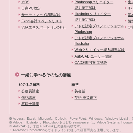
MOS
Photoshopクリエイター
生
能力認定試験
日商PC検定
I
Illustratorクリエイター
サーティファイ認定試験
基
能力認定試験
Excel会計スペシャリスト
情
アドビ認定プロフェッショナル
VBAエキスパート（Excel）
G
Photoshop
アドビ認定プロフェッショナル
Illustrator
Webクリエイター能力認定試験
AutoCAD ユーザー試験
CAD利用技術者試験
一緒に学べるその他の講座
ビジネス資格
語学
公務員講座
英会話
簿記講座
英語 発音矯正
宅建士講座
※ Access、Excel、Microsoft、Outlook、PowerPoint、Windows、Windo
※ Adobe、Illustrator 、Photoshop およびDreamweaver は、Adobe 
※ AutoCADは、米国AutoDesk社の登録商標です。
※ Microsoft Corporationのガイドラインに従って画面写真を使用しています。