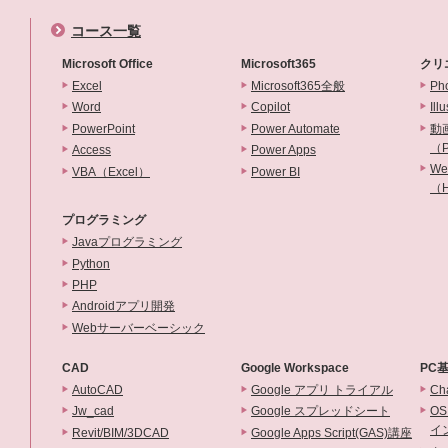
コース一覧
Microsoft Office
Microsoft365
クリ
Excel
Microsoft365全般
Ph
Word
Copilot
Ill
PowerPoint
Power Automate
動
（Pr
Access
Power Apps
W
VBA（Excel）
Power BI
（H
プログラミング
Javaプログラミング
Python
PHP
Androidアプリ開発
Webサーバーベーシック
CAD
Google Workspace
PC
AutoCAD
Google アプリ トライアル
Ch
Jw_cad
Google スプレッドシート
OS
イ
Revit/BIM/3DCAD
Google Apps Script(GAS)講座