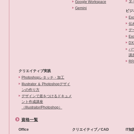
タ
Google Workspace
Gemini
ビジ
Ex
伝わ
デ
E
DX
パ
講座
R
クリエイティブ実践
Photoshopレタッチ・加工
Illustrator ＆ Photoshopデザイ
ンの作り方
デザインで差をつけるドキュメ
ント作成講座
（Illustrator/Photoshop）
資格一覧
Office
クリエイティブ／CAD
IT知