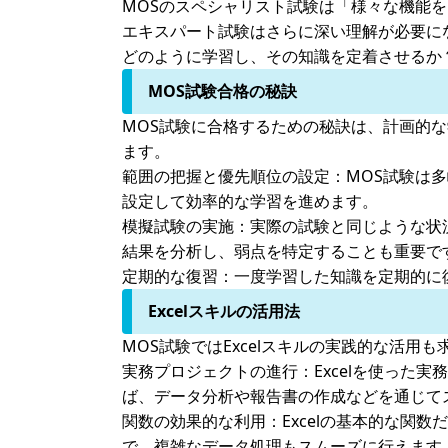
MOSのスペシャリスト試験は「様々な機能
エキスパート試験はさらに深い理解が必要に
どのように学習し、その知識を定着させるか
MOS試験合格の秘訣
MOS試験に合格するための秘訣は、計画的
ます。
範囲の把握と優先順位の設定：
MOS試験は
設定して効率的な学習を進めます。
模擬試験の実施：
実際の試験と同じような状
結果を分析し、弱点を特定することも重要で
定期的な復習：
一度学習した知識を定期的に
Excelスキルの活用法
MOS試験ではExcelスキルの実践的な活用
実務プロジェクトの進行：
Excelを使っ
ば、データ分析や報告書の作成などを通じて
関数の効果的な利用：
Excelの基本的な関数
で、複雑なデータ処理もスムーズに行えます