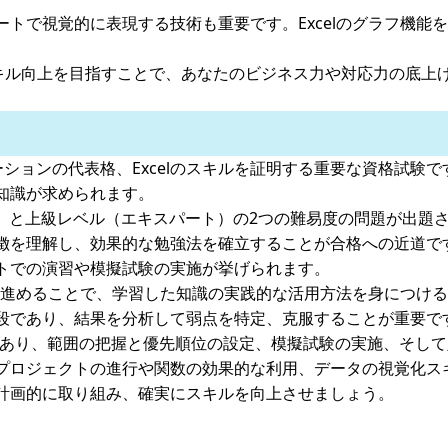
ートで視覚的に表現する技術も重要です。Excelのグラフ機能
lスキル向上を目指すことで、あなたのビジネス力や対応力の底
iceアプリケーションの代表格、Excelのスキルを証明する重要な資格
知識が求められます。
エイト）と上級レベル（エキスパート）の2つの難易度の問題が出
徴を理解し、効果的な勉強法を確立することが合格への近道で
トでの演習や模擬試験の実施が挙げられます。
トを進めることで、学習した知識の実践的な活用方法を身につけ
段であり、結果を分析して弱点を特定、克服することが重要で
あり、範囲の把握と優先順位の設定、模擬試験の実施、そして定
プロジェクトの進行や関数の効果的な利用、データの視覚化ス
計画的に取り組み、確実にスキルを向上させましょう。