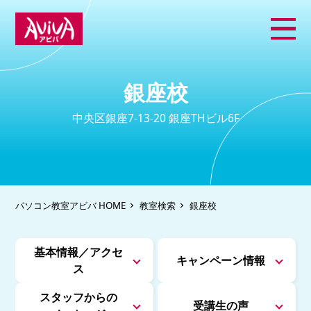
銀座校
中央区銀座7-13-20 銀座THビル6F
パソコン教室アビバ HOME
教室検索
銀座校
基本情報／アクセ
キャンペーン情報
ス
スタッフからの
受講生の声