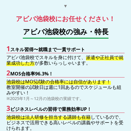
▼
アビバ池袋校にお任せください！
アビバ池袋校の強み・特長
1
スキル習得〜就職まで一貫サポート
アビバ池袋校でスキルを身に付けて、
派遣や正社員で就
業成功した方
が多数いらっしゃいます。
2
MOS合格率96.3%！
池袋校はMOS試験の合格率には自信があります！
教室開催の試験日は週に1回あるのでスケジュールも組
みやすい！
※2025年1月～12月の池袋校の実績です。
3
ビジネスレベルの習得で業務効率UP！
池袋校は法人研修を担当する講師も在籍
しているので、
ビジネスで活用できる高いレベルの講義やサポートを受
けられます。