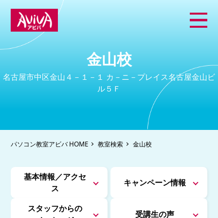
金山校
名古屋市中区金山４－１－１ カ－ニ－プレイス名古屋金山ビ
ル５Ｆ
パソコン教室アビバ HOME
教室検索
金山校
基本情報／アクセ
キャンペーン情報
ス
スタッフからの
受講生の声