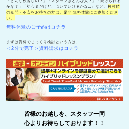
「どんな校舎なの？」「スタッフはどんな人？」「続けられる
かな？」「初心者だけど、ついていけるかな…」など、
検討時
の疑問・不安をお持ちの方は、是非 無料体験にご参加くださ
い。
無
料
体験
の
ご
予約
は
コチラ
まずは資料でじっくり検討という方は、
＜
2
分
で
完了
＞
資料
請
求
は
コチラ
皆様のお越しを、スタッフ一同
心よりお待ちしております！！