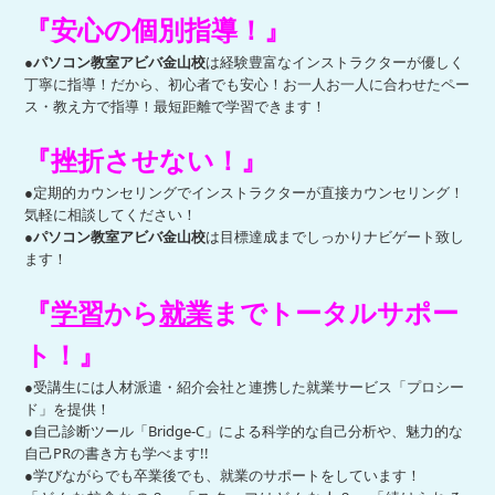
『安心の個別指導！』
●
パソコン教室
アビバ金山校
は経験豊富なインストラクターが優しく
丁寧に指導！だから、初心者でも安心！
お一人お一人に合わせたペー
ス・教え方で指導！最短距離で学習できます！
『挫折させない！』
●定期的カウンセリングでインストラクターが直接カウンセリング！
気軽に相談してください！
●
パソコン教室
アビバ金山校
は目標達成までしっかりナビゲート致し
ます！
『
学習
から
就業
まで
トータルサポー
ト！』
●受講生には人材派遣・紹介会社と連携した就業サービス「プロシー
ド」を提供！
●自己診断ツール「Bridge-C」による科学的な自己分析や、魅力的な
自己PRの書き方も学べます!!
●学びながらでも卒業後でも、就業のサポートをしています！