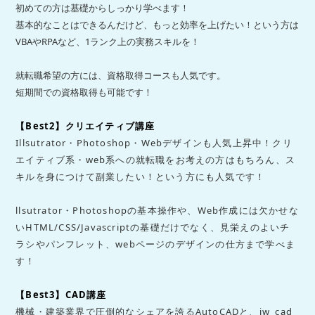
初めての方は基礎からしっかり学べます！
基本的なことはできるんだけど、もっと効率を上げたい！という方は
VBAやRPAなど、1ランク上の実務スキルを！
就転職希望の方には、資格取得コースも人気です。
短期間での資格取得も可能です！
【
Best2
】クリエイティブ講座
Illsutrator・Photoshop・Webデザインも人気上昇中！
クリ
エイティブ系・
web
系への就転職をお考えの方はもちろん、ス
キルを身につけて副業したい！という方にも人気です！
llsutrator・Photoshopの基本操作や、Web作成には欠かせな
いHTML/CSS/Javascriptの基礎だけでなく、見栄えのよいチ
ラシやパンフレット、webページのデザインの仕方まで学べま
す！
【
Best3
】
CAD
講座
機械・建築業界で圧倒的なシェアを誇る
AutoCAD
と、
jw_cad