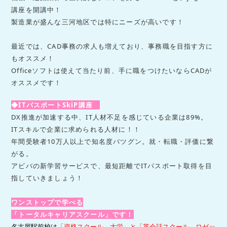
講座を開講中！
製造業が盛んな三河地区では特にニーズが高いです！
最近では、CAD事務の求人も増えており、事務職を目指す方に
もオススメ！
Officeソフトは使えて当たり前、手に職をつけたいならCADが
オススメです！
◆
ITパスポートSkiP講座
DX推進が加速する中、IT人材不足を感じている企業は89%。
ITスキルで企業に求められる人材に！！
年間受験者10万人以上で知名度バツグン。就・転職・評価に繋
がる。
アビバの新学習サービスで、最短距離でITパスポート取得を目
指していきましょう！
ワンストップで学べる
「トータルキャリアスクール」です！
名古屋駅前校は
「資格スクール 大栄」と「英会話スクール ロゼッ