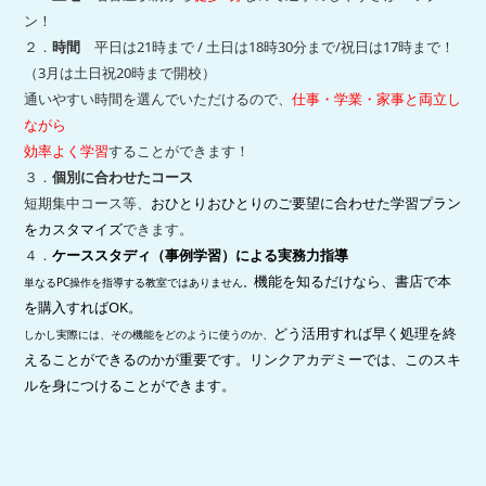
ン！
２．
時間
平日は21時まで / 土日は18時30分まで/祝日は17時まで！
（3月は土日祝20時まで開校）
通いやすい時間を選んでいただけるので、
仕事・学業・家事と両立し
ながら
効率よく学習
することができます！
３．
個別に合わせたコース
短期集中コース等、
おひとりおひとりのご要望に合わせた学習プラン
をカスタマイズ
できます。
４．
ケーススタディ（事例学習）による実務力指導
機能を知るだけなら、書店で本
単なるPC操作を指導する教室ではありません。
を購入すればOK。
どう活用すれば早く処理を終
しかし実際には、その機能をどのように使うのか、
えることができるのかが重要です。リンクアカデミー
では、このスキ
ルを身につけることができます。