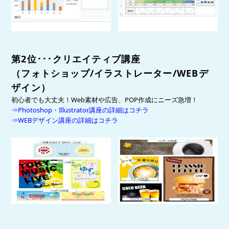
第2位
･･･
クリエイティブ
講座
（フォトショップ
/
イラストレーター
/WEBデ
ザイン
）
初心者でも大丈夫！Web素材や広告、POP作成にニーズ急増！
⇒Photoshop・Illustrator講座の詳細はコチラ
⇒WEBデザイン講座の詳細はコチラ