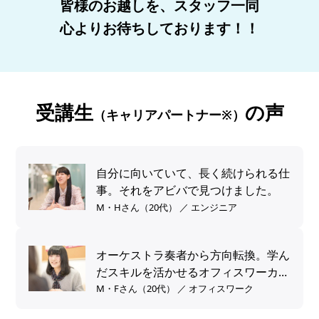
皆様のお越しを、スタッフ一同
心よりお待ちしております！！
受講生
の声
（キャリアパートナー※）
自分に向いていて、長く続けられる仕
事。それをアビバで見つけました。
M・Hさん（20代） ／ エンジニア
オーケストラ奏者から方向転換。学ん
だスキルを活かせるオフィスワーカー
へ。
M・Fさん（20代） ／ オフィスワーク