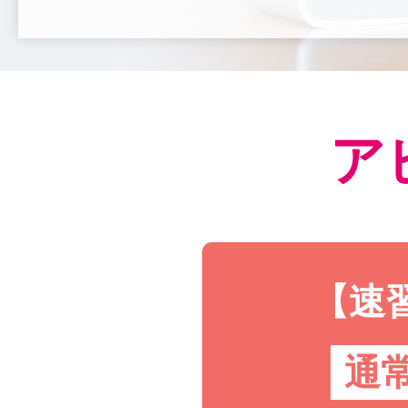
ア
【速
通常