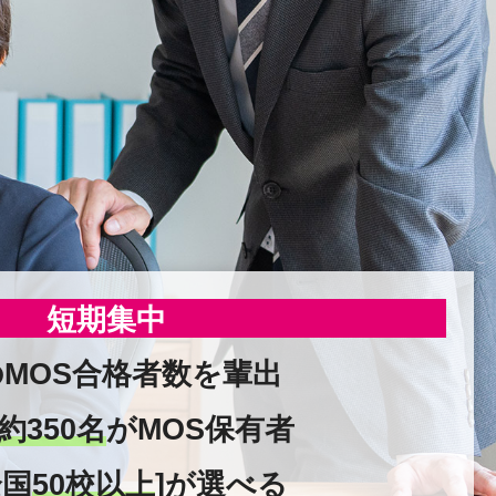
短期集中
のMOS合格者数を輩出
約350名
がMOS保有者
全国
50校以上
]が選べる