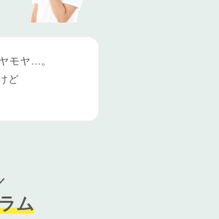
ヤモヤ…。
けど
ラム