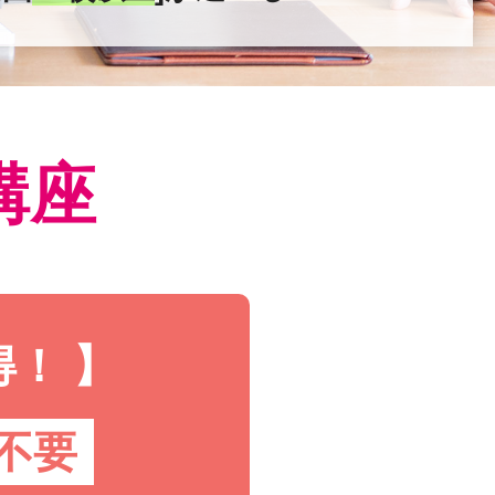
講座
！ 】
金不要