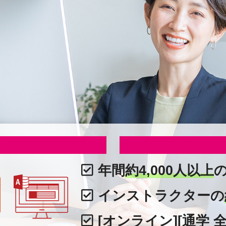
年間
約4,000人以上
インストラクターの
[オンライン][通学 