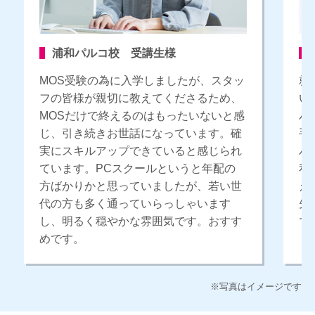
浦和パルコ校 受講生様
MOS受験の為に入学しましたが、スタッ
就
フの皆様が親切に教えてくださるため、
い
MOSだけで終えるのはもったいないと感
パ
じ、引き続きお世話になっています。確
手
実にスキルアップできていると感じられ
パ
ています。PCスクールというと年配の
私
方ばかりかと思っていましたが、若い世
え
代の方も多く通っていらっしゃいます
先
し、明るく穏やかな雰囲気です。おすす
で
めです。
※写真はイメージです