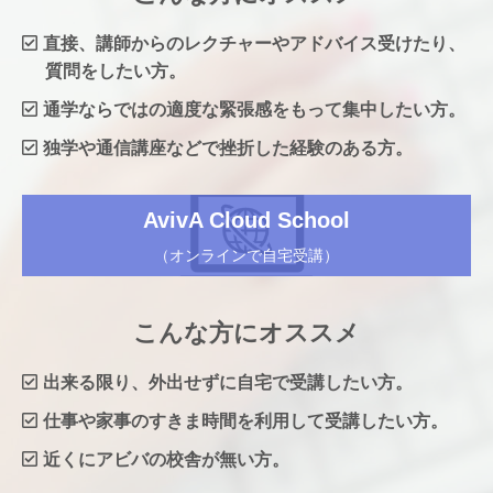
います。
マクロ 他
スライドマスタ
プレゼンの実行
学習内容
直接、講師からのレクチャーやアドバイス受けたり、
タイミング設定 他
講座情報
質問をしたい方。
テーブル
リレーションシップ
クエリ
講座情報
通学ならではの適度な緊張感をもって集中したい方。
講座回数：11回(1回90分)
レポート
データベースの管理 他
独学や通信講座などで挫折した経験のある方。
受講料：49,800円(税抜)
講座回数：11回(1回90分)
講座情報
［税込：54,780円］
受講料：49,800円(税抜)
AvivA Cloud School
講座回数：11回(1回90分)
［税込：54,780円］
受講料：49,800円(税抜)
（オンラインで自宅受講）
［税込：54,780円］
資料請求
資料請求
こんな方にオススメ
無料体験予約
無料体験予約
出来る限り、外出せずに自宅で受講したい方。
資料請求
仕事や家事のすきま時間を利用して受講したい方。
無料体験予約
近くにアビバの校舎が無い方。