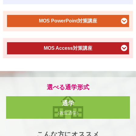
MOS PowerPoint
対策講座
MOS Access
対策講座
ビジネスシーンで最も活用されている、Officeソフト
の操作スキルを証明するMOS試験のWord対策を行い
ます。
選べる通学形式
ビジネスシーンで最も活用されている、Officeソフト
学習内容
の操作スキルを証明するMOS試験のPowerPoint対策
通学
文字列・記号・特殊文字の挿入
を行います。
（教室通学）
図表・グラフの作成
ハイパーリンク
ビジネスシーンで最も活用されている、Officeソフト
学習内容
テンプレート
差し込み印刷
スタイル
の操作スキルを証明するMOS試験のAccess対策を行
表での計算
フォーム
グループ文書・サブ文書
テンプレート
オブジェクトの挿入
こんな方にオススメ