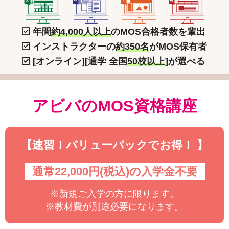
年間
約4,000人以上
のMOS合格者数を輩出
インストラクターの
約350名
がMOS保有者
[オンライン][通学 全国
50校以上
]が選べる
アビバのMOS資格講座
【速習！バリューパックでお得！ 】
通常22,000円(税込)の入学金不要
※新規ご入学の方に限ります。
※教材費が別途必要になります。