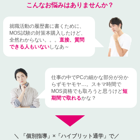
こんなお悩みはありませんか？
就職活動の履歴書に書くために、
MOS試験の対策本購入したけど、
全然わからない。。。
直接、質問
できる人もいない
しなあ～
仕事の中でPCの細かな部分が分か
らずモヤモヤ…。
スキマ時間で
MOS資格でも取ろうと思うけど
短
期間で取れる
かな？
「個別指導」×「ハイブリット通学」で