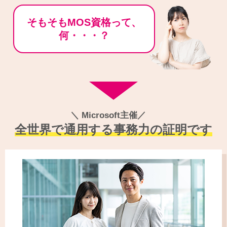
そもそも
MOS資格って、
何・・・？
Microsoft主催
全世界で通用する事務力の
証明です