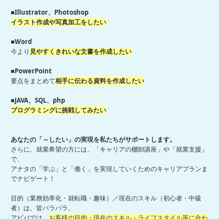
■Illustrator、Photoshop
イラスト作成や写真加工をしたい
■Word
今より
見やすくきれいな文書を作成したい
■PowerPoint
要点をまとめて
相手に伝わる資料を作成したい
■JAVA、SQL、php
プログラミングに挑戦してみたい
あなたの「～したい」の実現を私たちがサポートします。
さらに、就業希望の方には、「キャリアの棚卸講座」や「就業支援」
で、
アナタの「学ぶ」と「働く」を実現していくためのキャリアプランま
でナビゲート！
目的（業務効率化・就転職・趣味）／現在のスキル（初心者・中級
者）は、皆バラバラ。
アビバでは、
お客様の目的・現在のスキル・ライフスタイル等に合わ