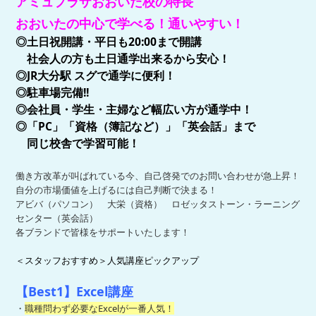
アミュプラザおおいた校の特長
おおいた
の中心で学べる！通いやすい！
◎土日祝開講・平日も20:00まで開講
社会人の方も土日通学出来るから安心！
◎JR大分駅 スグで通学に便利！
◎駐車場完備!!
◎会社員・学生・主婦など幅広い方が通学中！
◎「PC」「資格（簿記など）」「英会話」まで
同じ校舎で学習可能！
働き方改革が叫ばれている今、自己啓発でのお問い合わせが急上昇！
自分の市場価値を上げるには自己判断で決まる！
アビバ（パソコン） 大栄（資格） ロゼッタストーン・ラーニング
センター（英会話）
各ブランドで皆様をサポートいたします！
＜スタッフおすすめ＞人気講座ピックアップ
【Best1】Excel講座
・
職種問わず必要なExcelが一番人気！