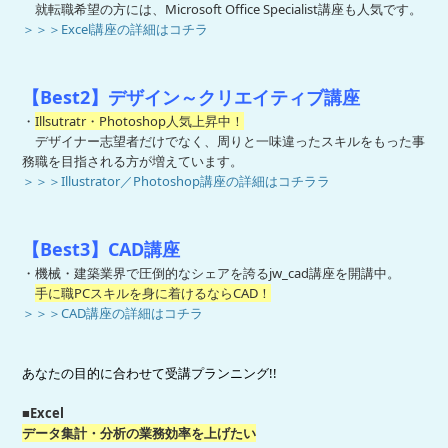
就転職希望の方には、Microsoft Office Specialist講座も人気です。
＞＞＞Excel講座の詳細はコチラ
【Best2】デザイン～クリエイティブ講座
・
Illsutratr・Photoshop人気上昇中！
デザイナー志望者だけでなく、周りと一味違ったスキルをもった事
務職を目指される方が増えています。
＞＞＞Illustrator／Photoshop講座の詳細はコチララ
【Best3】CAD講座
・機械・建築業界で圧倒的なシェアを誇るjw_cad講座を開講中。
手に職PCスキルを身に着けるならCAD！
＞＞＞CAD講座の詳細はコチラ
あなたの目的に合わせて受講プランニング!!
■Excel
データ集計・分析の業務効率を上げたい