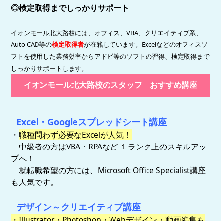
◎
検定取得までしっかりサポート
イオンモール北大路校には、オフィス、
VBA
、クリエイティブ系、
Auto CAD
等の
検定取得者
が在籍しています。
Excel
などのオフィスソ
フトを使用した業務効率からアドビ等のソフトの習得、検定取得まで
しっかりサポートします。
イオンモール北大路校のスタッフ おすすめ講座
□Excel・Googleスプレッドシート講座
・
職種問わず必要なExcelが人気！
中級者の方はVBA・RPAなど １ランク上のスキルアッ
プへ！
就転職希望の方には、Microsoft Office Specialist講座
も人気です。
□デザイン～クリエイティブ講座
・Illustrator・Photoshop・Webデザイン・動画編集も