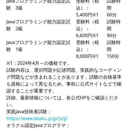
Javaプログラミング能力認定試
受験料（税
試験時
験 3級
込）：
間
5,400円※1
60分
Javaプログラミング能力認定試
受験料（税
試験時
験 2級
込）：
間
6,600円※1
90分
Javaプログラミング能力認定試
受験料（税
試験時
験 1級
込）：
間
8,000円※1
150分
※1：2024年4月～の価格です。
試験内容は、選択問題や記述問題、実践的なコーディン
グ問題などが含まれることがあります。試験の合格基準
も資格によって異なるため、事前に公式サイトなどで確
認することが重要です。
詳細、最新情報については、各公式HPをご確認くださ
い。
実践Java技術者試験：
https://www.sikaku.gr.jp/js/jj/
オラクル認定Javaプログラマ：