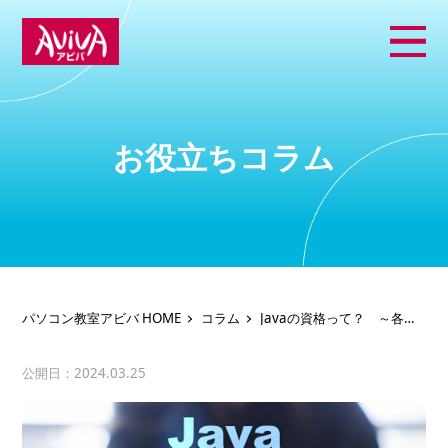
お役立ちコラム
パソコン教室アビバ HOME
コラム
Javaの資格って？ ～各資
格ごとの難易度などを解説
～
公開日：2024.03.25