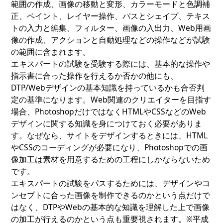
範囲の作成、画像の移動と変形、カラーモードと色調補
正、ペイント、レイヤー操作、パスとシェイプ、テキス
トの入力と編集、フィルター、画像の入出力、Web用画
像の作成、アクションと自動処理などの操作などが試験
の範囲に含まれます。
エキスパートの試験を受験する際には、基本的な操作や
指示書に合った操作を行えるか否かの他にも、
DTP/Webデザインの基本知識を持っているかも合否判
定の基準になります。Web関連のクリエイターを目指す
場合、PhotoshopだけではなくHTMLやCSSなどのWeb
デザインに関する知識を身につけておく必要がありま
す。なぜなら、サイトをデザインするときには、HTML
やCSSのコーディングが必要になり、Photoshopでの画
像加工は素材を用意するための工程にしかならないため
です。
エキスパートの試験をパスするためには、デザインやコ
ンセプトに合った画像を制作できるのかという点だけで
はなく、DTPやWebの基本的な知識を理解した上で画像
の加工が行えるのかという点も重要視されます。※平成