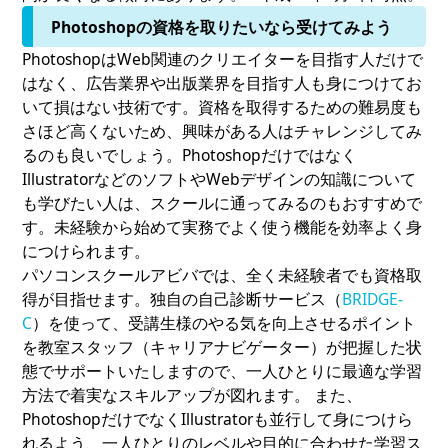
Photoshopの資格を取りたいなら受けてみよう
PhotoshopはWeb関連のクリエイターを目指す人だけで
はなく、広告業界や出版業界を目指す人も身につけてお
いて損はない技術です。資格を取得するための難易度も
さほど高くないため、興味がある人はチャレンジしてみ
るのも良いでしょう。Photoshopだけではなく
IllustratorなどのソフトやWebデザインの知識について
も学びたい人は、スクールに通ってみるのもおすすめで
す。未経験から始めて実務でよく使う機能を効率よく身
につけられます。
パソコンスクールアビバでは、全く未経験者でも資格取
得が目指せます。独自の自己診断サービス（
BRIDGE-
C
）を使って、受講生様のやる気を向上させるポイント
を教室スタッフ（キャリアナビゲーター）が把握した状
態でサポートいたしますので、一人ひとりに最適な学習
方法で着実なスキルアップが図れます。 また、
PhotoshopだけでなくIllustratorも並行して身につけら
れるよう、一人ひとりのレベルや目的に合わせた学習ス