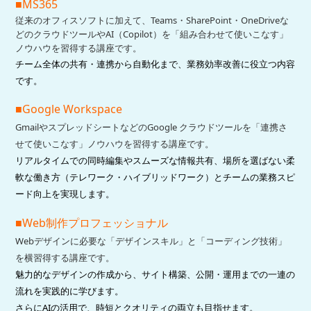
■MS365
従来のオフィスソフトに加えて、Teams・SharePoint・OneDriveな
どのクラウドツールやAI（Copilot）を「組み合わせて使いこなす」
ノウハウを習得する講座です。
チーム全体の共有・連携から自動化まで、業務効率改善に役立つ内容
です。
■Google Workspace
GmailやスプレッドシートなどのGoogle クラウドツールを「連携さ
せて使いこなす」ノウハウを習得する講座です。
リアルタイムでの同時編集やスムーズな情報共有、場所を選ばない柔
軟な働き方（テレワーク・ハイブリッドワーク）とチームの業務スピ
ード向上を実現します。
■Web制作プロフェッショナル
Webデザインに必要な「デザインスキル」と「コーディング技術」
を横習得する講座です。
魅力的なデザインの作成から、サイト構築、公開・運用までの一連の
流れを実践的に学びます。
さらにAIの活用で、時短とクオリティの両立も目指せます。