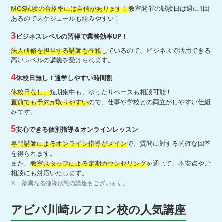
MOS試験の合格率には自信があります！
教室開催の試験日は週に1回
あるのでスケジュールも組みやすい！
3
ビジネスレベルの習得で業務効率UP！
法人研修を担当する講師も在籍
しているので、ビジネスで活用できる
高いレベルの講義を受けられます。
4
休校日無し！通学しやすい時間割
休校日なし。
短期集中も、ゆったりペースも相談可能！
直前でも予約が取りやすい
ので、仕事や学校との両立がしやすい仕組
みです。
5
安心できる個別指導＆オンラインレッスン
専門講師によるオンライン指導がメイン
で、質問に対する的確な回答
を得られます。
また、
教室スタッフによる定期カウンセリング
を通じて、不安点やご
相談にも対応いたします。
※一部異なる指導形態の講座もございます。
アビバ川崎ルフロン校の人気講座