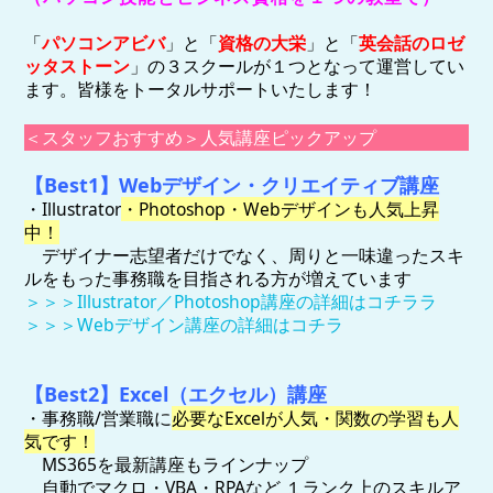
「
パソコンアビバ
」と「
資格の大栄
」と「
英会話のロゼ
ッタストーン
」の３スクールが１つとなって運営してい
ます。皆様をトータルサポートいたします！
＜スタッフおすすめ＞人気講座ピックアップ
【Best1】Webデザイン・クリエイティブ講座
・Illustrator
・Photoshop・Webデザインも人気上昇
中！
デザイナー志望者だけでなく、周りと一味違ったスキ
ルをもった事務職を目指される方が増えています
＞＞＞Illustrator／Photoshop講座の詳細はコチララ
＞＞＞Webデザイン講座の詳細はコチラ
【Best2
】Excel（エクセル）講座
・事務職/営業職に
必要なExcelが人気・関数の学習も人
気です！
MS365を最新講座もラインナップ
自動でマクロ・VBA・RPAなど １ランク上のスキルア