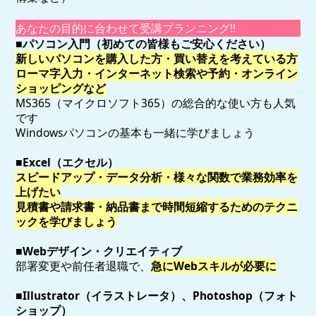
あなたの目的に合わせて受講プランニング!!
■
パソコン入門
（初めての皆様もご安心ください）
新しいパソコンを購入した方・買い替えを考えている方
ローマ字入力・インターネット検索や予約・オンライン
ショッピングなど
MS365（マイクロソフト365）の総合的な使い方も人気
です
Windowsパソコンの基本も一緒に学びましょう
■Excel（エクセル）
スピードアップ・データ分析・様々な関数で
業務効率
を
上げたい
見積書や請求書・納品書まで時間短縮するためのテクニ
ックを学びましょう
■Webデザイン・クリエイティブ
部署変更や前任者退職で、
急にWebスキルが必要に
■Illustrator（イラストレータ）、Photoshop（フォト
ショップ）