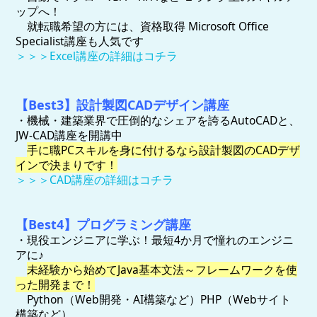
ップへ！
就転職希望の方には、資格取得 Microsoft Office
Specialist講座も人気です
＞＞＞Excel講座の詳細はコチラ
【Best3】設計製図CADデザイン講座
・機械・建築業界で圧倒的なシェアを誇るAutoCADと、
JW-CAD講座を開講中
手に職PCスキルを身に付けるなら設計製図のCADデザ
インで決まりです！
＞＞＞CAD講座の詳細はコチラ
【Best4】プログラミング講座
・現役エンジニアに学ぶ！最短4か月で憧れのエンジニ
アに♪
未経験から始めてJava基本文法～フレームワークを使
った開発まで！
Python（Web開発・AI構築など）PHP（Webサイト
構築など）