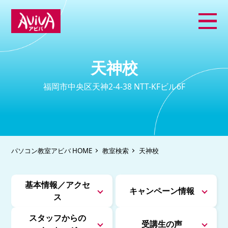
天神校
福岡市中央区天神2-4-38 NTT-KFビル6F
パソコン教室アビバ HOME
教室検索
天神校
基本情報／アクセ
キャンペーン情報
ス
スタッフからの
受講生の声