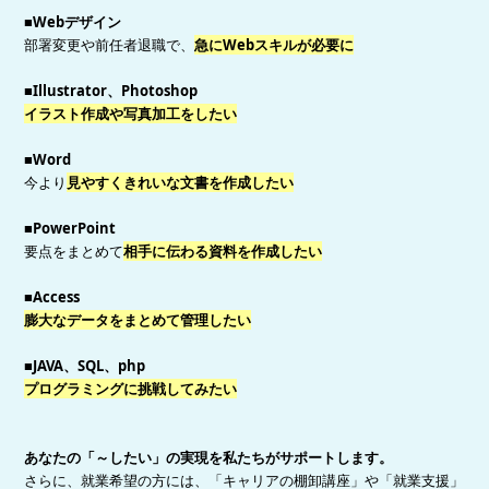
■Webデザイン
部署変更や前任者退職で、
急にWebスキルが必要に
■Illustrator、Photoshop
イラスト作成や写真加工をしたい
■Word
今より
見やすくきれいな文書を作成したい
■PowerPoint
要点をまとめて
相手に伝わる資料を作成したい
■Access
膨大なデータをまとめて管理したい
■JAVA、SQL、php
プログラミングに挑戦してみたい
あなたの「～したい」の実現を私たちがサポートします。
さらに、就業希望の方には、「キャリアの棚卸講座」や「就業支援」