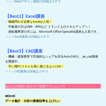
＞＞＞Webデザイン講座の詳細はコチラ
【Best2
】Excel講座
・
職種問わず必要なExcelが人気！
中級者の方はVBA・RPAなど １ランク上のスキルアップへ！
就転職希望の方には、Microsoft Office Specialist講座も人気です。
＞＞＞Excel講座の詳細はコチラ
【Best3】CAD講座
・機械・建築業界で圧倒的なシェアを誇るAutoCADと、jw_cad講座
を開講中。
手に職PCスキルを身に着けるならCAD！
＞＞＞CAD講座の詳細はコチラ
あなたの目的に合わせて受講プランニング!!
■Excel
データ集計・分析の業務効率を上げたい