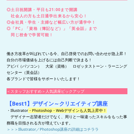
◎土日祝開講・平日も21:00まで開講
社会人の方も土日通学出来るから安心！
◎会社員・学生・主婦など幅広い方が通学中！
◎「PC」「資格（簿記など）」「英会話」まで
同じ校舎で学習可能！
働き方改革が叫ばれている今、自己啓発でのお問い合わせが急上昇！
自分の市場価値を上げるには自己判断で決まる！
アビバ（パソコン） 大栄（資格） ロゼッタストーン・ラーニング
センター（英会話）
各ブランドで皆様をサポートいたします！
＜スタッフおすすめ＞人気講座ピックアップ
【Best1】デザイン～クリエイティブ講座
・Illustrator
・Photoshop・Webデザインも人気上昇中！
デザイナー志望者だけでなく、周りと一味違ったスキルをもった事
務職を目指される方が増えています。
＞＞＞Illustrator／Photoshop講座の詳細はコチララ