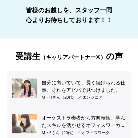
皆様のお越しを、スタッフ一同
心よりお待ちしております！！
受講生
の声
（キャリアパートナー※）
自分に向いていて、長く続けられる仕
事。それをアビバで見つけました。
M・Hさん（20代） ／ エンジニア
オーケストラ奏者から方向転換。学ん
だスキルを活かせるオフィスワーカー
へ。
M・Fさん（20代） ／ オフィスワーク