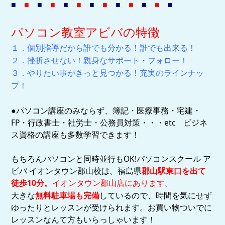
■
■
■
■
■
■
■
■
■
■
■
■
■
パソコン教室アビバの特徴
１．個別指導だから誰でも分かる！誰でも出来る！
２．挫折させない！親身なサポート・フォロー！
３．やりたい事がきっと見つかる！充実のラインナッ
プ！
●パソコン講座のみならず、簿記・医療事務・宅建・
FP・行政書士・社労士・公務員対策・・・etc ビジネ
ス資格の講座も多数学習できます！
もちろんパソコンと同時並行もOK!
パソコンスクール ア
ビバ イオンタウン郡山校は、福島県
郡山駅東口を出て
徒歩10分。
イオンタウン郡山店にあります。
大きな
無料駐車場も完備
しているので、時間を気にせず
ゆったりとレッスンが受けられます。お買い物ついでに
レッスンなんて方もいらっしゃいます！