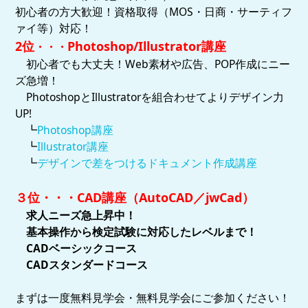
初心者の方大歓迎！資格取得（MOS・日商・サーティフ
ァイ等）対応！
2位
Photoshop
/
Illustrator講座
・・・
初心者でも大丈夫！Web素材や広告、POP作成にニー
ズ急増！
PhotoshopとIllustratorを組合わせてよりデザイン力
UP!
┗
Photoshop講座
┗
Illustrator講座
┗
デザインで差をつけるドキュメント作成講座
３位・・・CAD講座（AutoCAD／jwCad）
求人ニーズ
急
上昇中！
基本操作から検定試験に対応したレベルまで！
CADベーシックコース
CADスタンダードコース
まずは一度無料見学会・無料見学会にご参加ください！